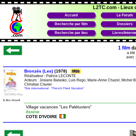
L2TC.com
-
Lieux 
Accueil
Le Forum
Recherche par film
Dossiers
Recherche par lieu
Livres/Interne
1 film
d
a été
avec 
Bronzés (Les)
(1978)
Réalisateur :
Patrice LECONTE
Acteurs : Josiane Balasko, Luis Rego, Marie-Anne Chazel, Michel B
Christian Clavier
Titre international : "French Fried Vacation"
DVD/Blu-Ray
1
lieu trouvé
Village vacances "Les Palétuviers"
Assinie
COTE D'IVOIRE