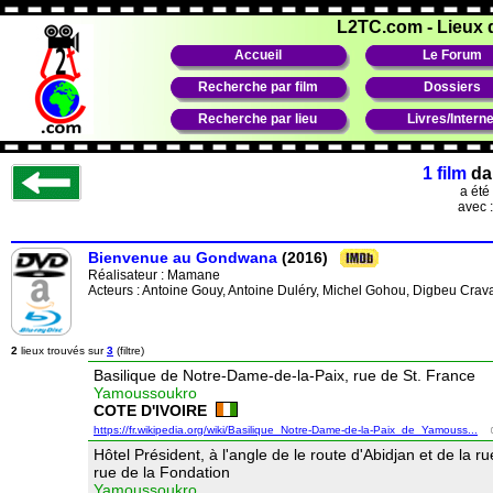
L2TC.com
-
Lieux 
Accueil
Le Forum
Recherche par film
Dossiers
Recherche par lieu
Livres/Interne
1 film
da
a été
avec 
Bienvenue au Gondwana
(2016)
Réalisateur :
Mamane
Acteurs : Antoine Gouy, Antoine Duléry, Michel Gohou, Digbeu Crav
2
lieux trouvés sur
3
(filtre)
Basilique de Notre-Dame-de-la-Paix, rue de St. France
Yamoussoukro
COTE D'IVOIRE
https://fr.wikipedia.org/wiki/Basilique_Notre-Dame-de-la-Paix_de_Yamouss...
Hôtel Président, à l'angle de le route d'Abidjan et de la ru
rue de la Fondation
Yamoussoukro