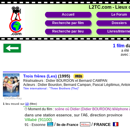
L2TC.com
-
Lieux 
Accueil
Le Forum
Recherche par film
Dossiers
Recherche par lieu
Livres/Interne
1 film
d
a été
avec 
Trois frères (Les)
(1995)
Réalisateurs :
Didier BOURDON
et
Bernard CAMPAN
Acteurs : Didier Bourdon, Bernard Campan, Pascal Légitimus, Antoi
Titre international : "Three Brothers (The)"
DVD/Blu-Ray
1
lieu trouvé sur
13
(filtre)
Moment du film :
scène où Didier (Didier BOURDON) téléphone 
dans une station essence, sur l'A6, direction province
Villabé (91100)
/
/
FRANCE
91 - Essonne
Ile-de-France