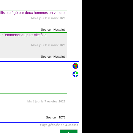
biliste piégé par deux hommes en voiture
Mis à jour le 8 mars 2026
Source : Nostalnb
ur l'emmener au plus vite à la
Mis à jour le 8 mars 2026
Source : Nostalnb
Mis à jour le 7 octobre 2023
Source : JC76
Page générée en 4.365sec