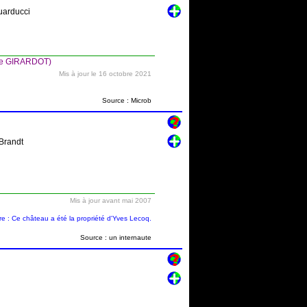
Guarducci
nie GIRARDOT)
Mis à jour le 16 octobre 2021
Source : Microb
 Brandt
Mis à jour avant mai 2007
 : Ce château a été la propriété d'Yves Lecoq.
Source : un internaute