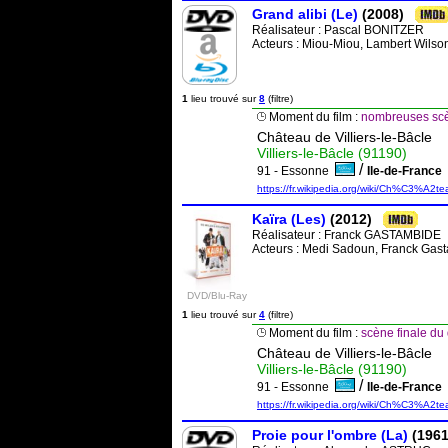
Grand alibi (Le)
(2008)
Réalisateur :
Pascal BONITZER
Acteurs : Miou-Miou, Lambert Wilson
1
lieu trouvé sur
8
(filtre)
Moment du film :
nombreuses sc
Château de Villiers-le-Bâcle
Villiers-le-Bâcle (91190)
/
91 - Essonne
Ile-de-Franc
https://fr.wikipedia.org/wiki/Ch%C3%A2t
Kaïra (Les)
(2012)
Réalisateur :
Franck GASTAMBIDE
Acteurs : Medi Sadoun, Franck Gasta
DVD/Blu-Ray
1
lieu trouvé sur
4
(filtre)
Moment du film :
scène finale du
Château de Villiers-le-Bâcle
Villiers-le-Bâcle (91190)
/
91 - Essonne
Ile-de-Franc
https://fr.wikipedia.org/wiki/Ch%C3%A2t
Proie pour l'ombre (La)
(1961