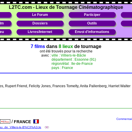
L2TC.com
-
Lieux de Tournage Cinématographique
Le Forum
Participer
ilm
Dossiers
Outils
ieu
Livres/Internet
Envoi d'informations
7 films
dans
8 lieux
de tournage
ont été trouvés pour la recherche
avec :
ville : Villiers-le-Bâcle
département : Essonne (91)
région/état : Ile-de-France
pays : France
tes, Rupert Friend, Felicity Jones, Frances Tomelty, Anita Pallenberg, Harriet Walter
Commentaire
/
FRANCE
e
eau_de_Villiers-le-B%C3%A2cle