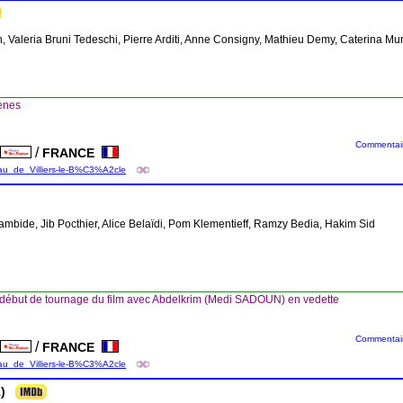
, Valeria Bruni Tedeschi, Pierre Arditi, Anne Consigny, Mathieu Demy, Caterina Mu
ènes
Commentaire
/
FRANCE
e
eau_de_Villiers-le-B%C3%A2cle
mbide, Jib Pocthier, Alice Belaïdi, Pom Klementieff, Ramzy Bedia, Hakim Sid
 début de tournage du film avec Abdelkrim (Medi SADOUN) en vedette
Commentaire
/
FRANCE
e
eau_de_Villiers-le-B%C3%A2cle
)