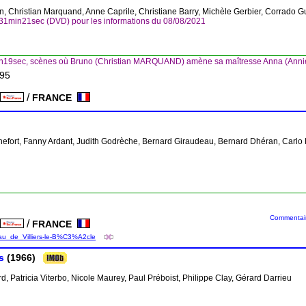
lin, Christian Marquand, Anne Caprile, Christiane Barry, Michèle Gerbier, Corrado 
31min21sec (DVD) pour les informations du 08/08/2021
min19sec, scènes où Bruno (Christian MARQUAND) amène sa maîtresse Anna (An
D95
/
FRANCE
e
chefort, Fanny Ardant, Judith Godrèche, Bernard Giraudeau, Bernard Dhéran, Carlo
Commentaire
/
FRANCE
e
eau_de_Villiers-le-B%C3%A2cle
s
(1966)
d, Patricia Viterbo, Nicole Maurey, Paul Préboist, Philippe Clay, Gérard Darrieu