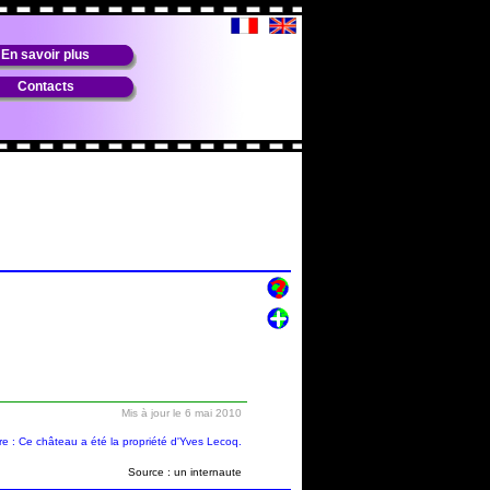
En savoir plus
Contacts
Mis à jour le 6 mai 2010
 : Ce château a été la propriété d'Yves Lecoq.
Source : un internaute