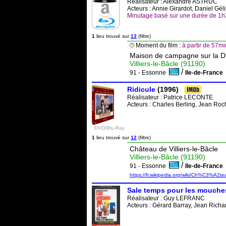
Réalisateur :
Alexandre ASTRUC
Acteurs : Annie Girardot, Daniel Gé
Minutage basé sur une durée de 1h
1
lieu trouvé sur
13
(filtre)
Moment du film :
à partir de 57
Maison de campagne sur la 
Villiers-le-Bâcle (91190)
/
91 - Essonne
Ile-de-Franc
Ridicule
(1996)
Réalisateur :
Patrice LECONTE
Acteurs : Charles Berling, Jean Ro
DVD/Blu-Ray
1
lieu trouvé sur
12
(filtre)
Château de Villiers-le-Bâcle
Villiers-le-Bâcle (91190)
/
91 - Essonne
Ile-de-Franc
https://fr.wikipedia.org/wiki/Ch%C3%A2t
Sale temps pour les mouche
Réalisateur :
Guy LEFRANC
Acteurs : Gérard Barray, Jean Richar