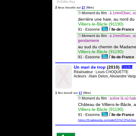
DVD/Blu-Ray
2
lieux trouvés sur
27
(filtre)
Moment du film :
à 1min03sec, sc
derrière une haie, au nord 
Villiers-le-Bâcle (91190)
/
91 - Essonne
Ile-de-Franc
Moment du film :
à 2min05sec, scè
gendarmerie
au sud du chemin de Madam
Villiers-le-Bâcle (91190)
/
91 - Essonne
Ile-de-Franc
Un mari de trop
(2010)
Téléfilm
Réalisateur :
Louis CHOQUETTE
Acteurs : Alain Delon, Alexandre Varga
1
lieu trouvé sur
17
(filtre)
Moment du film :
scène là où hab
Château de Villiers-le-Bâcle, 
Villiers-le-Bâcle (91190)
/
91 - Essonne
Ile-de-Franc
https://fr.wikipedia.org/wiki/Ch%C3%A2t