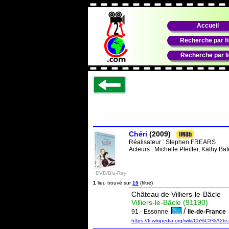
Accueil
Recherche par f
Recherche par l
Chéri
(2009)
Réalisateur :
Stephen FREARS
Acteurs : Michelle Pfeiffer, Kathy Ba
DVD/Blu-Ray
1
lieu trouvé sur
15
(filtre)
Château de Villiers-le-Bâcle
Villiers-le-Bâcle (91190)
/
91 - Essonne
Ile-de-Franc
https://fr.wikipedia.org/wiki/Ch%C3%A2t