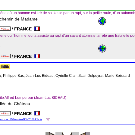
ène où un homme est tiré de sa sieste par un rapt, sur la petite route, d'un automo
du chemin de Madame
/
FRANCE
e
ne où l'homme, qui a assisté au rapt d'un savant atomiste, arrête une Estafette po
e
/
FRANCE
e
, Philippe Bas, Jean-Luc Bideau, Cyrielle Clair, Scali Delpeyrat, Marie Boissard
ite Alfred Lempereur (Jean-Luc BIDEAU)
allée du Château
/
FRANCE
e
eau_de_Villiers-le-B%C3%A2cle