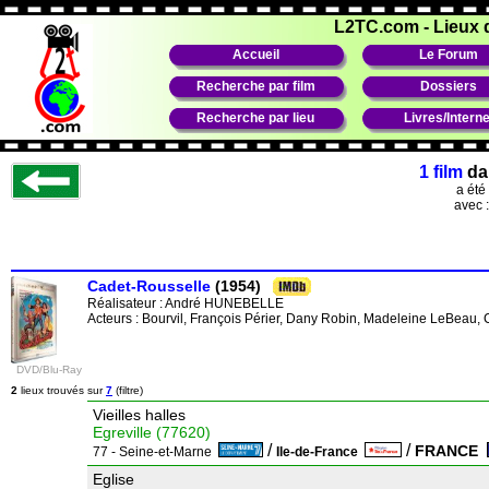
L2TC.com
-
Lieux 
Accueil
Le Forum
Recherche par film
Dossiers
Recherche par lieu
Livres/Interne
1 film
da
a été
avec 
Cadet-Rousselle
(1954)
Réalisateur :
André HUNEBELLE
Acteurs : Bourvil, François Périer, Dany Robin, Madeleine LeBeau, 
DVD/Blu-Ray
2
lieux trouvés sur
7
(filtre)
Vieilles halles
Egreville (77620)
/
/
FRANCE
77 - Seine-et-Marne
Ile-de-France
Eglise