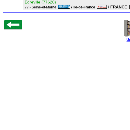
Egreville (77620)
/
/
FRANCE
77 - Seine-et-Marne
Ile-de-France
U