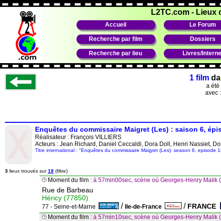
L2TC.com
-
Lieux 
Accueil
Le Forum
Recherche par film
Dossiers
Recherche par lieu
Livres/Interne
1 film
da
a été
avec 
Enquêtes du commissaire Maigret (Les) : saison 6, épis
Réalisateur :
François VILLIERS
Acteurs : Jean Richard, Daniel Ceccaldi, Dora Doll, Henri Nassiet, D
Titre international : "Enquêtes du commissaire Maigret (Les): season 6, episode 1
3
lieux trouvés sur
18
(filtre)
Moment du film :
à 57min00sec, scène où Georges-Henry Malik 
Rue de Barbeau
Héricy (77850)
/
/
FRANCE
77 - Seine-et-Marne
Ile-de-France
Moment du film :
à 57min10sec, scène où Georges-Henry Malik 