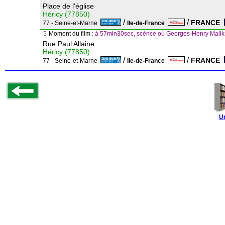
Place de l'église
Héricy (77850)
/
/
FRANCE
77 - Seine-et-Marne
Ile-de-France
Moment du film :
à 57min30sec, scènce où Georges-Henry Malik
Rue Paul Allaine
Héricy (77850)
/
/
FRANCE
77 - Seine-et-Marne
Ile-de-France
U