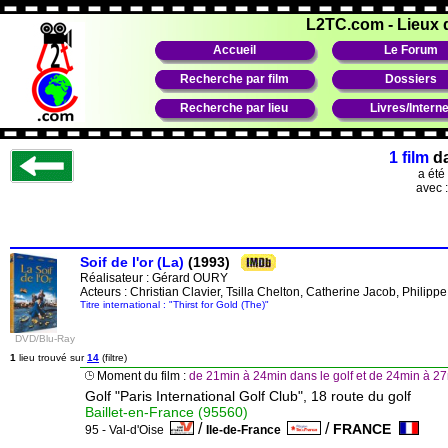
L2TC.com
-
Lieux 
Accueil
Le Forum
Recherche par film
Dossiers
Recherche par lieu
Livres/Interne
1 film
d
a été
avec 
Soif de l'or (La)
(1993)
Réalisateur :
Gérard OURY
Acteurs : Christian Clavier, Tsilla Chelton, Catherine Jacob, Phili
Titre international : "Thirst for Gold (The)"
DVD/Blu-Ray
1
lieu trouvé sur
14
(filtre)
Moment du film :
de 21min à 24min dans le golf et de 24min à 2
Golf "Paris International Golf Club", 18 route du golf
Baillet-en-France (95560)
/
/
FRANCE
95 - Val-d'Oise
Ile-de-France