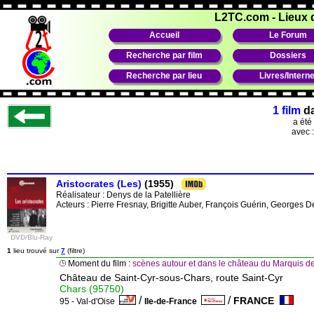
L2TC.com
-
Lieux 
Accueil
Le Forum
Recherche par film
Dossiers
Recherche par lieu
Livres/Interne
1 film
d
a été
avec 
Aristocrates (Les)
(1955)
Réalisateur :
Denys de la Patellière
Acteurs : Pierre Fresnay, Brigitte Auber, François Guérin, George
DVD/Blu-Ray
1
lieu trouvé sur
7
(filtre)
Moment du film :
scènes autour et dans le château du Marquis 
Château de Saint-Cyr-sous-Chars, route Saint-Cyr
Chars (95750)
/
/
FRANCE
95 - Val-d'Oise
Ile-de-France