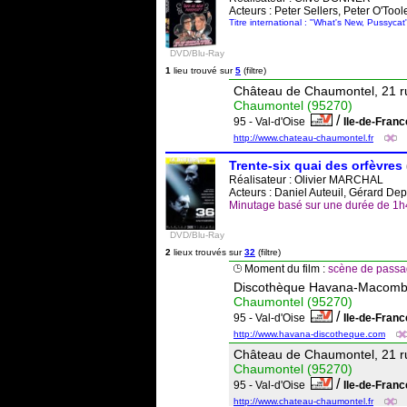
Acteurs : Peter Sellers, Peter O'To
Titre international : "What's New, Pussycat
DVD/Blu-Ray
1
lieu trouvé sur
5
(filtre)
Château de Chaumontel, 21 r
Chaumontel (95270)
/
95 - Val-d'Oise
Ile-de-Fran
http://www.chateau-chaumontel.fr
Trente-six quai des orfèvres
Réalisateur :
Olivier MARCHAL
Acteurs : Daniel Auteuil, Gérard De
Minutage basé sur une durée de 1
DVD/Blu-Ray
2
lieux trouvés sur
32
(filtre)
Moment du film :
scène de passag
Discothèque Havana-Macombo
Chaumontel (95270)
/
95 - Val-d'Oise
Ile-de-Fran
http://www.havana-discotheque.com
Château de Chaumontel, 21 r
Chaumontel (95270)
/
95 - Val-d'Oise
Ile-de-Fran
http://www.chateau-chaumontel.fr