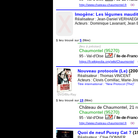
http://www.chateau-chaumontel.fr
Imogène: Les légumes maudi
Réalisateur :
Jean-Daniel VERHAEG
Acteurs : Dominique Lavanant, Jean B
1
lieu trouvé sur
5
(filtre)
(lieu à préciser)
Chaumontel (95270)
/
95 - Val-d'Oise
Ile-de-Fran
https://fr.wikipedia.org/wiki/Chaumontel
Nouveau protocole (Le)
(200
Réalisateur :
Thomas VINCENT
Acteurs : Clovis Cornillac, Marie-
Titre international : "New Protocol (The)"
DVD/Blu-Ray
1
lieu trouvé sur
19
(filtre)
Château de Chaumontel, 21 r
Chaumontel (95270)
/
95 - Val-d'Oise
Ile-de-Fran
http://www.chateau-chaumontel.fr
Quoi de neuf Pussy Cat ?
(1
Réalisateur :
Clive DONNER