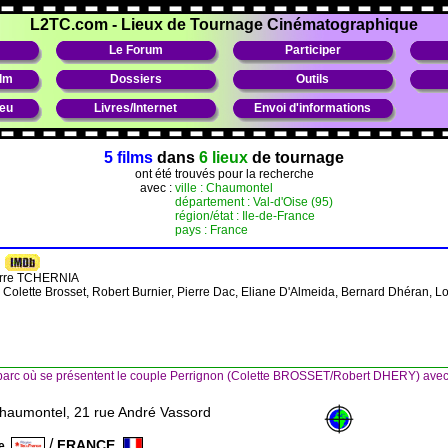
L2TC.com
-
Lieux de Tournage Cinématographique
Le Forum
Participer
ilm
Dossiers
Outils
ieu
Livres/Internet
Envoi d'informations
5 films
dans
6 lieux
de tournage
ont été trouvés pour la recherche
avec :
ville : Chaumontel
département : Val-d'Oise (95)
région/état : Ile-de-France
pays : France
erre TCHERNIA
, Colette Brosset, Robert Burnier, Pierre Dac, Eliane D'Almeida, Bernard Dhéran, L
arc où se présentent le couple Perrignon (Colette BROSSET/Robert DHERY) avec 
haumontel, 21 rue André Vassord
/
FRANCE
ce