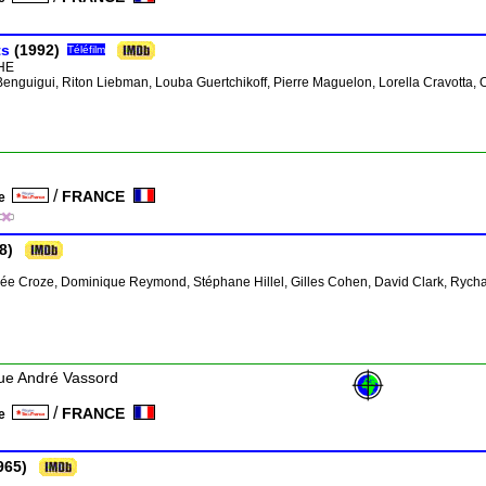
ts
(1992)
Téléfilm
HE
enguigui, Riton Liebman, Louba Guertchikoff, Pierre Maguelon, Lorella Cravotta, O
/
FRANCE
ce
8)
Josée Croze, Dominique Reymond, Stéphane Hillel, Gilles Cohen, David Clark, Rych
ue André Vassord
/
FRANCE
ce
965)