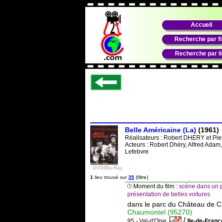
Accueil
Recherche par f
Recherche par l
Belle Américaine (La)
(1961)
Réalisateurs :
Robert DHERY
et
Pi
Acteurs : Robert Dhéry, Alfred Adam
Lefebvre
DVD/Blu-Ray
1
lieu trouvé sur
35
(filtre)
Moment du film :
scène dans un p
présentation de belles voitures
dans le parc du Château de C
Chaumontel (95270)
/
95 - Val-d'Oise
Ile-de-Fran