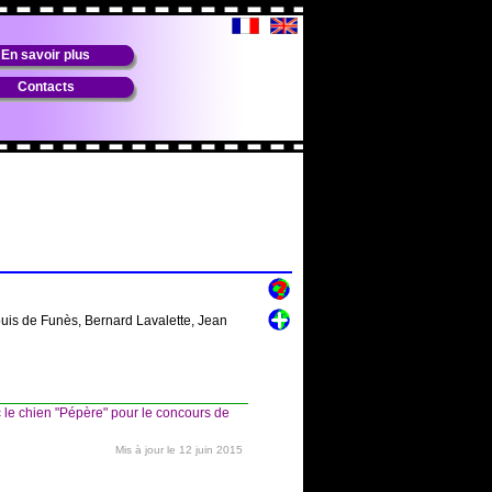
En savoir plus
Contacts
ouis de Funès, Bernard Lavalette, Jean
le chien "Pépère" pour le concours de
Mis à jour le 12 juin 2015