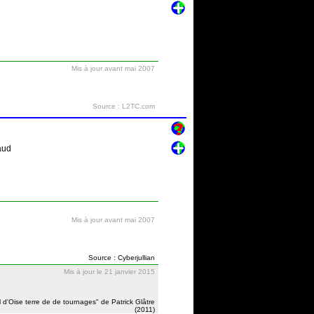
Mis à jour avant mai 2007
Source : L2TC.com
aud
Mis à jour avant mai 2007
Source : Cyberjullian
Mis à jour le 21 janvier 2015
l d'Oise terre de de tournages" de Patrick Glâtre
(2011)