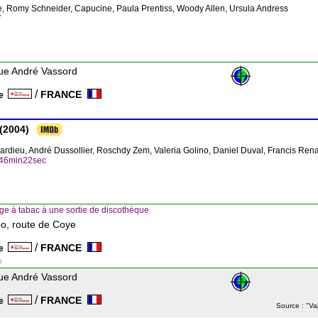
ole, Romy Schneider, Capucine, Paula Prentiss, Woody Allen, Ursula Andress
"
ue André Vassord
/
FRANCE
ce
(2004)
pardieu, André Dussollier, Roschdy Zem, Valeria Golino, Daniel Duval, Francis Ren
h46min22sec
e à tabac à une sortie de discothèque
, route de Coye
/
FRANCE
ce
ue André Vassord
/
FRANCE
ce
Source : "Va