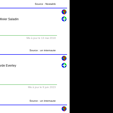
Source : Nostalnb
livier Saladin
Mis à jour le 13 mai 2018
Source : un internaute
arde Everley
Mis à jour le 9 juin 2023
Source : un internaute