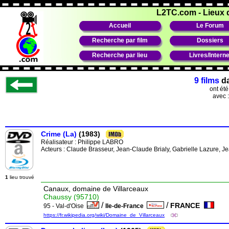
L2TC.com
-
Lieux 
Accueil
Le Forum
Recherche par film
Dossiers
Recherche par lieu
Livres/Interne
9 films
d
ont ét
avec 
Crime (La)
(1983)
Réalisateur :
Philippe LABRO
Acteurs : Claude Brasseur, Jean-Claude Brialy, Gabrielle Lazure, 
1
lieu trouvé
Canaux, domaine de Villarceaux
Chaussy (95710)
/
/
FRANCE
95 - Val-d'Oise
Ile-de-France
https://fr.wikipedia.org/wiki/Domaine_de_Villarceaux