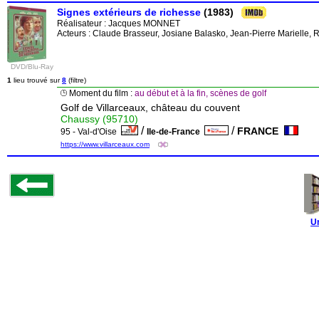
Signes extérieurs de richesse
(1983)
Réalisateur :
Jacques MONNET
Acteurs : Claude Brasseur, Josiane Balasko, Jean-Pierre Marielle, 
DVD/Blu-Ray
1
lieu trouvé sur
8
(filtre)
Moment du film :
au début et à la fin, scènes de golf
Golf de Villarceaux, château du couvent
Chaussy (95710)
/
/
FRANCE
95 - Val-d'Oise
Ile-de-France
https://www.villarceaux.com
U