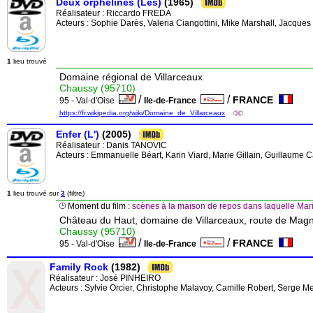
Deux orphelines (Les)
(1965)
Réalisateur :
Riccardo FREDA
Acteurs : Sophie Darès, Valeria Ciangottini, Mike Marshall, Jacques 
1
lieu trouvé
Domaine régional de Villarceaux
Chaussy (95710)
/
/
FRANCE
95 - Val-d'Oise
Ile-de-France
https://fr.wikipedia.org/wiki/Domaine_de_Villarceaux
Enfer (L')
(2005)
Réalisateur :
Danis TANOVIC
Acteurs : Emmanuelle Béart, Karin Viard, Marie Gillain, Guillaume
1
lieu trouvé sur
3
(filtre)
Moment du film :
scènes à la maison de repos dans laquelle Ma
Château du Haut, domaine de Villarceaux, route de Mag
Chaussy (95710)
/
/
FRANCE
95 - Val-d'Oise
Ile-de-France
Family Rock
(1982)
Réalisateur :
José PINHEIRO
Acteurs : Sylvie Orcier, Christophe Malavoy, Camille Robert, Serge M