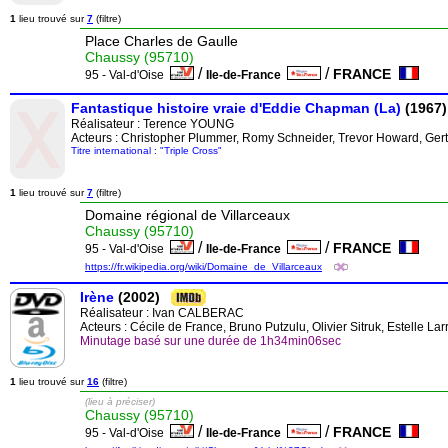
1
lieu trouvé sur
7
(filtre)
Place Charles de Gaulle
Chaussy (95710)
/
/
FRANCE
95 - Val-d'Oise
Ile-de-France
Fantastique histoire vraie d'Eddie Chapman (La)
(1967)
Réalisateur :
Terence YOUNG
Acteurs : Christopher Plummer, Romy Schneider, Trevor Howard, Ger
Titre international : "Triple Cross"
1
lieu trouvé sur
7
(filtre)
Domaine régional de Villarceaux
Chaussy (95710)
/
/
FRANCE
95 - Val-d'Oise
Ile-de-France
https://fr.wikipedia.org/wiki/Domaine_de_Villarceaux
Irène
(2002)
Réalisateur :
Ivan CALBERAC
Acteurs : Cécile de France, Bruno Putzulu, Olivier Sitruk, Estelle La
Minutage basé sur une durée de 1h34min06sec
1
lieu trouvé sur
16
(filtre)
(lieu à préciser)
Chaussy (95710)
/
/
FRANCE
95 - Val-d'Oise
Ile-de-France