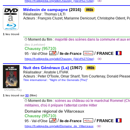
https://fr.wikipedia.org/wiki/Chaussy_(Val-d%27Oise)
Médecin de campagne
(2016)
Réalisateur :
Thomas LILTI
Acteurs : François Cluzet, Marianne Denicourt, Christophe Odent, 
1
lieu trouvé
Moment du film :
majorité des scènes dans la commune et aux e
(lieu à préciser)
Chaussy (95710)
/
/
FRANCE
95 - Val-d'Oise
Ile-de-France
https://fr.wikipedia.org/wiki/Chaussy_(Val-d%27Oise)
Nuit des Généraux (La)
(1967)
Réalisateur :
Anatole LITVAK
Acteurs : Peter O'Toole, Omar Sharif, Tom Courtenay, Donald Please
Titre international : "Night of the Generals (The)"
DVD/Blu-Ray
1
lieu trouvé sur
33
(filtre)
Moment du film :
scènes au château où le maréchal Rommel (Chr
militaires, d'où il prépare l'attentat contre Hitler
Domaine régional de Villarceaux
Chaussy (95710)
/
/
FRANCE
95 - Val-d'Oise
Ile-de-France
https://fr.wikipedia.org/wiki/Domaine_de_Villarceaux