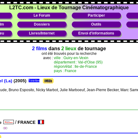
L2TC.com
-
Lieux de Tournage Cinématographique
Le Forum
Participer
ilm
Dossiers
Outils
ieu
Livres/Internet
Envoi d'informations
2 films
dans
2 lieux
de tournage
ont été trouvés pour la recherche
avec :
ville : Guiry-en-Vexin
département : Val-d'Oise (95)
région/état : Ile-de-France
pays : France
el (La)
(2005)
Téléfilm
aude, Bruno Esposito, Nicky Marbot, Julie Marboeuf, Jean-Pierre Becker, Marc Sam
/
FRANCE
ce