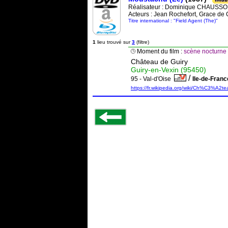
Réalisateur :
Dominique CHAUSSO
Acteurs : Jean Rochefort, Grace de
Titre international : "Field Agent (The)"
1
lieu trouvé sur
3
(filtre)
Moment du film :
scène nocturne 
Château de Guiry
Guiry-en-Vexin (95450)
/
95 - Val-d'Oise
Ile-de-Fran
https://fr.wikipedia.org/wiki/Ch%C3%A2t