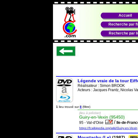
Accueil
Recherche par f
Recherche par l
Légende vraie de la tour Eiff
Réalisateur :
Simon BROOK
Acteurs : Jacques Frantz, Nicolas V
1
lieu trouvé sur
8
(filtre)
(lieu à préciser)
Guiry-en-Vexin (95450)
/
95 - Val-d'Oise
Ile-de-Fran
https://fr.wikipedia.org/wiki/Guiry-en-Vexin
Moustachu (Le)
(1987)