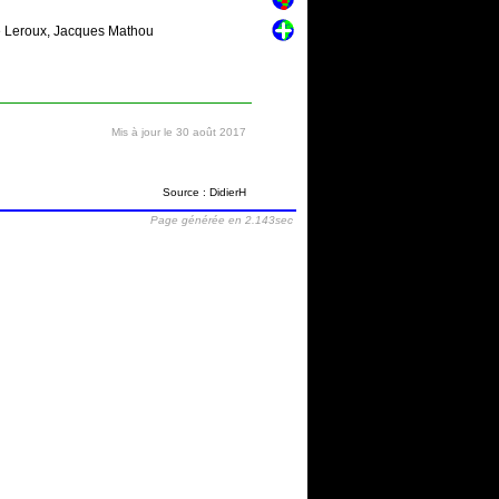
me Leroux, Jacques Mathou
Mis à jour le 30 août 2017
Source : DidierH
Page générée en 2.143sec