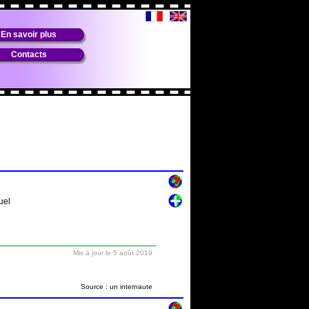
En savoir plus
Contacts
uel
Mis à jour le 5 août 2019
Source : un internaute