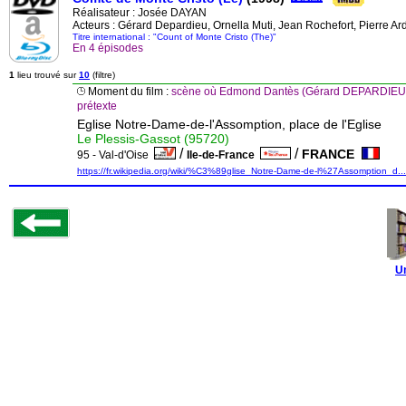
Réalisateur :
Josée DAYAN
Acteurs : Gérard Depardieu, Ornella Muti, Jean Rochefort, Pierre Ard
Titre international : "Count of Monte Cristo (The)"
En 4 épisodes
1
lieu trouvé sur
10
(filtre)
Moment du film :
scène où Edmond Dantès (Gérard DEPARDIEU) est
prétexte
Eglise Notre-Dame-de-l'Assomption, place de l'Eglise
Le Plessis-Gassot (95720)
/
/
FRANCE
95 - Val-d'Oise
Ile-de-France
https://fr.wikipedia.org/wiki/%C3%89glise_Notre-Dame-de-l%27Assomption_d...
U