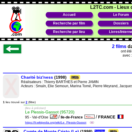
L2TC.com
-
Lieux 
Accueil
Le Forum
Recherche par film
Dossiers
Recherche par lieu
Livres/Interne
2 films
d
ont ét
avec 
Charité biz'ness
(1998)
Réalisateurs :
Thierry BARTHES
et
Pierre JAMIN
Acteurs : Smaïn, Elie Semoun, Marina Tomé, Pierre Meyrand, Jacques 
1
lieu trouvé sur
2
(filtre)
(lieu à préciser)
Le Plessis-Gassot (95720)
/
/
FRANCE
95 - Val-d'Oise
Ile-de-France
https://fr.wikipedia.org/wiki/Le_Plessis-Gassot
Comte de Monte Cristo (Le)
(1998)
Téléfilm