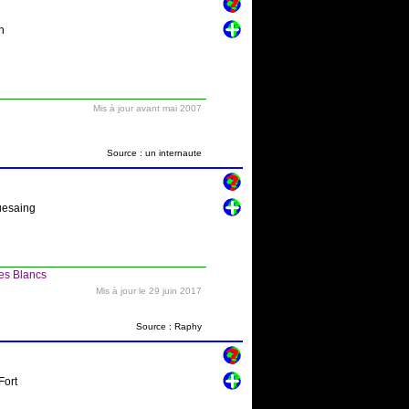
n
Mis à jour avant mai 2007
Source : un internaute
quesaing
les Blancs
Mis à jour le 29 juin 2017
Source : Raphy
Fort