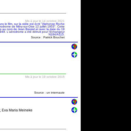
Mis à jour le 14 octobre 2021
s le film, sur la stèle est écrit "Alphonse Roche
rodrome de Méry-sur-Oise 12 juillet 1953". Cette
is au nom de Jean Brestel et avec la date du 19
 1949. L'aérodrome a été détruit pour l'échangeur
N184/A115.
Source : Patrick Bouchet
Mis à jour le 19 octobre 2015
Source : un internaute
r, Eva Maria Meineke