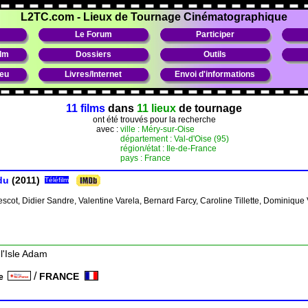
L2TC.com
-
Lieux de Tournage Cinématographique
Le Forum
Participer
ilm
Dossiers
Outils
ieu
Livres/Internet
Envoi d'informations
11 films
dans
11 lieux
de tournage
ont été trouvés pour la recherche
avec :
ville : Méry-sur-Oise
département : Val-d'Oise (95)
région/état : Ile-de-France
pays : France
du
(2011)
Téléfilm
cot, Didier Sandre, Valentine Varela, Bernard Farcy, Caroline Tillette, Dominique 
l'Isle Adam
/
FRANCE
ce