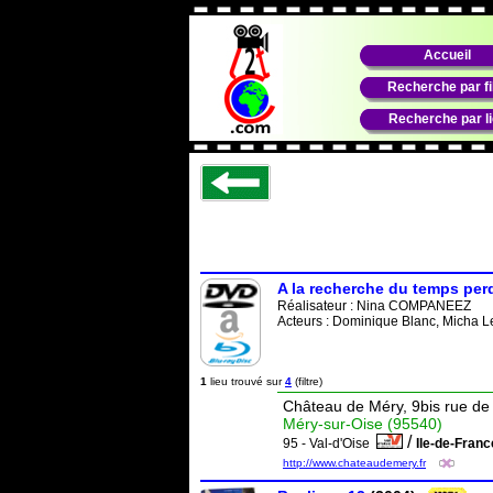
Accueil
Recherche par f
Recherche par l
A la recherche du temps per
Réalisateur :
Nina COMPANEEZ
Acteurs : Dominique Blanc, Micha Les
1
lieu trouvé sur
4
(filtre)
Château de Méry, 9bis rue de 
Méry-sur-Oise (95540)
/
95 - Val-d'Oise
Ile-de-Fran
http://www.chateaudemery.fr