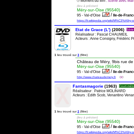
Moment du film :
scène avec Mari
(lieu à préciser)
Méry-sur-Oise (95540)
/
95 - Val-d'Oise
Ile-de-Fran
https://fr.wikipedia.org/wiki/M%C3%A9ry-s
Etat de Grace (L')
(2006)
Série
Réalisateur :
Pascal CHAUMEIL
Acteurs : Anne Consigny, Frédéric 
1
lieu trouvé sur
3
(filtre)
Château de Méry, 9bis rue de 
Méry-sur-Oise (95540)
/
95 - Val-d'Oise
Ile-de-Fran
http://www.chateaudemery.fr
Fantasmagorie
(1963)
Court-mét
Réalisateur :
Patrice MOLINARD
Acteurs : Edith Scob, Venantino Venan
1
lieu trouvé sur
2
(filtre)
(lieu à préciser)
Méry-sur-Oise (95540)
/
95 - Val-d'Oise
Ile-de-Fran
https://fr.wikipedia.org/wiki/M%C3%A9ry-s