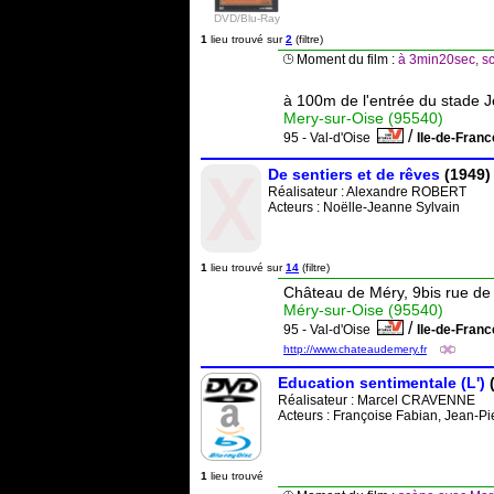
DVD/Blu-Ray
1
lieu trouvé sur
2
(filtre)
Moment du film :
à 3min20sec, sc
à 100m de l'entrée du stade J
Mery-sur-Oise (95540)
/
95 - Val-d'Oise
Ile-de-Fran
De sentiers et de rêves
(1949)
Réalisateur :
Alexandre ROBERT
Acteurs : Noëlle-Jeanne Sylvain
1
lieu trouvé sur
14
(filtre)
Château de Méry, 9bis rue de 
Méry-sur-Oise (95540)
/
95 - Val-d'Oise
Ile-de-Fran
http://www.chateaudemery.fr
Education sentimentale (L')
(
Réalisateur :
Marcel CRAVENNE
Acteurs : Françoise Fabian, Jean-Pi
1
lieu trouvé