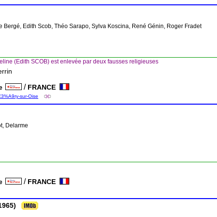
ne Bergé, Edith Scob, Théo Sarapo, Sylva Koscina, René Génin, Roger Fradet
line (Edith SCOB) est enlevée par deux fausses religieuses
rrin
/
FRANCE
ce
%C3%A9ry-sur-Oise
ot, Delarme
/
FRANCE
ce
1965)