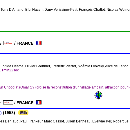
e, Tony D'Amario, Bibi Naceri, Dany Verissimo-Petit, François Chattot, Nicolas Woirio
/
FRANCE
ce
Clotilde Hesme, Olivier Gourmet, Frédéric Pierrot, Noémie Lvovsky, Alice de Lenc
h51min22sec
n Chocolat (Omar SY) croise la reconstitution d'un village africain, attraction pour 
/
FRANCE
ce
)
(1958)
es Deniaud, Paul Frankeur, Marc Cassot, Julien Bertheau, Evelyne Ker, Robert Le 