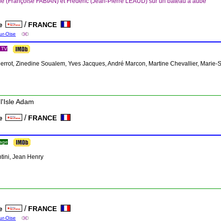
e (Françoise FABIAN) et Frédéric (Jean-Pierre LEAUD) sur un bâteau à aube
/
FRANCE
ce
ur-Oise
 TV
Pierrot, Zinedine Soualem, Yves Jacques, André Marcon, Martine Chevallier, Mari
l'Isle Adam
/
FRANCE
ce
rage
tini, Jean Henry
/
FRANCE
ce
ur-Oise