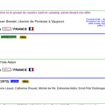
ène où le groupe de copains, parti en camping, passe devant une stèle
Commentaire : dan
ean Brestel, chemin de Pontoise à Vaujours
fondateur de l'aé
stèle existe ma
juillet
/
FRANCE
ce
Court-métrage
l'Isle Adam
/
FRANCE
ce
1973)
Téléfilm
erre Léaud, Catherine Rouvel, Michel de Ré, Edmonda Aldini, Ernst Fritz Fürbringe