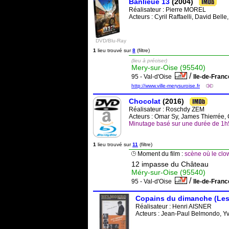
Banlieue 13
(2004)
Réalisateur :
Pierre MOREL
Acteurs : Cyril Raffaelli, David Bell
DVD/Blu-Ray
1
lieu trouvé sur
8
(filtre)
(lieu à préciser)
Mery-sur-Oise (95540)
/
95 - Val-d'Oise
Ile-de-Fran
http://www.ville-merysuroise.fr
Chocolat
(2016)
Réalisateur :
Roschdy ZEM
Acteurs : Omar Sy, James Thierrée, 
Minutage basé sur une durée de 1
1
lieu trouvé sur
11
(filtre)
Moment du film :
scène où le clow
12 impasse du Château
Méry-sur-Oise (95540)
/
95 - Val-d'Oise
Ile-de-Fran
Copains du dimanche (Les
Réalisateur :
Henri AISNER
Acteurs : Jean-Paul Belmondo, Yv