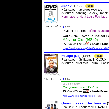
Judex
(1963)
Réalisateur :
Georges FRANJU
Acteurs : Channing Pollock, Franci
Hommage rendu à Louis Feuillade
1
lieu trouvé sur
8
(filtre)
Moment du film :
scène où Jacque
Gare SNCF, avenue Marcel Pe
Méry-sur-Oise (95540)
/
95 - Val-d'Oise
Ile-de-Fran
https://fr.wikipedia.org/wiki/Gare_de_M
Poulpe (Le)
(1998)
Réalisateur :
Guillaume NICLOUX
Acteurs : Darroussin, Courau, Gass
DVD/Blu-Ray
1
lieu trouvé sur
8
(filtre)
(lieu à préciser)
Mery-sur-Oise (95540)
/
95 - Val-d'Oise
Ile-de-Fran
http://www.ville-merysuroise.fr
Quand passent les faisans
(
Réalisateur :
Edouard MOLINARO