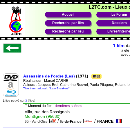
L2TC.com
-
Lieux 
Accueil
Le Forum
Recherche par film
Dossiers
Recherche par lieu
Livres/Interne
1 film
d
a été
avec 
Assassins de l'ordre (Les)
(1971)
Réalisateur :
Marcel CARNE
Acteurs : Jacques Brel, Catherine Rouvel, Paola Pitagora, Roland 
Titre international : "Law Breakers"
1
lieu trouvé sur
3
(filtre)
Moment du film :
dernières scènes
Villa, rue des Rossignols
Montlignon (95680)
/
/
FRANCE
95 - Val-d'Oise
Ile-de-France