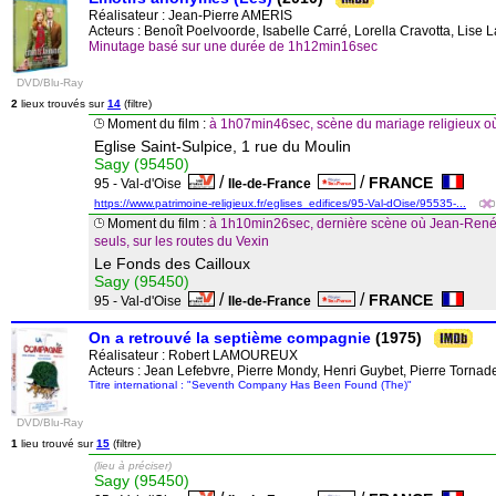
Réalisateur :
Jean-Pierre AMERIS
Acteurs : Benoît Poelvoorde, Isabelle Carré, Lorella Cravotta, Lise
Minutage basé sur une durée de 1h12min16sec
DVD/Blu-Ray
2
lieux trouvés sur
14
(filtre)
Moment du film :
à 1h07min46sec, scène du mariage religieux où 
Eglise Saint-Sulpice, 1 rue du Moulin
Sagy (95450)
/
/
FRANCE
95 - Val-d'Oise
Ile-de-France
https://www.patrimoine-religieux.fr/eglises_edifices/95-Val-dOise/95535-...
Moment du film :
à 1h10min26sec, dernière scène où Jean-René 
seuls, sur les routes du Vexin
Le Fonds des Cailloux
Sagy (95450)
/
/
FRANCE
95 - Val-d'Oise
Ile-de-France
On a retrouvé la septième compagnie
(1975)
Réalisateur :
Robert LAMOUREUX
Acteurs : Jean Lefebvre, Pierre Mondy, Henri Guybet, Pierre Torn
Titre international : "Seventh Company Has Been Found (The)"
DVD/Blu-Ray
1
lieu trouvé sur
15
(filtre)
(lieu à préciser)
Sagy (95450)