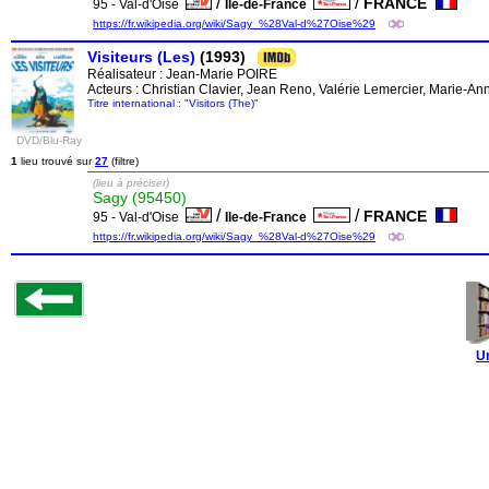
/
/
FRANCE
95 - Val-d'Oise
Ile-de-France
https://fr.wikipedia.org/wiki/Sagy_%28Val-d%27Oise%29
Visiteurs (Les)
(1993)
Réalisateur :
Jean-Marie POIRE
Acteurs : Christian Clavier, Jean Reno, Valérie Lemercier, Marie-An
Titre international : "Visitors (The)"
DVD/Blu-Ray
1
lieu trouvé sur
27
(filtre)
(lieu à préciser)
Sagy (95450)
/
/
FRANCE
95 - Val-d'Oise
Ile-de-France
https://fr.wikipedia.org/wiki/Sagy_%28Val-d%27Oise%29
U