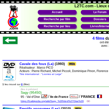
L2TC.com
-
Lieux 
Accueil
Le Forum
Recherche par film
Dossiers
Recherche par lieu
Livres/Interne
4 films
d
ont ét
avec 
Cavale des fous (La)
(1993)
Réalisateur :
Marco PICO
Acteurs : Pierre Richard, Michel Piccoli, Dominique Pinon, Florenc
Titre international : "Loonies at Large"
1
lieu trouvé sur
8
(filtre)
(lieu à préciser)
Sagy (95450)
/
/
FRANCE
95 - Val-d'Oise
Ile-de-France
https://fr.wikipedia.org/wiki/Sagy_%28Val-d%27Oise%29
Emotifs anonymes (Les)
(2010)