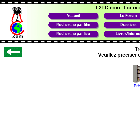
L2TC.com
-
Lieux 
Accueil
Le Forum
Recherche par film
Dossiers
Recherche par lieu
Livres/Interne
Tr
Veuillez préciser
Pré