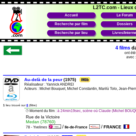
L2TC.com
-
Lieux 
Accueil
Le Forum
Recherche par film
Dossiers
Recherche par lieu
Livres/Interne
4 films
d
ont ét
avec 
Au-delà de la peur
(1975)
Réalisateur :
Yannick ANDREI
Acteurs : Michel Bouquet, Michel Constantin, Marilù Tolo, Jean-Pie
1
lieu trouvé sur
8
(filtre)
Moment du film :
à 24min19sec, scène où Claude (Michel BOUQUE
Rue de la Victoire
Medan (78760)
/
/
FRANCE
78 - Yvelines
Ile-de-France