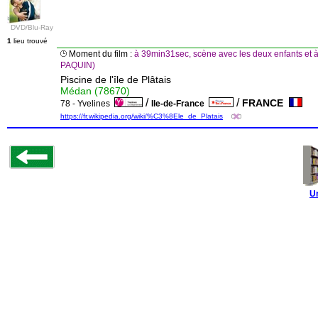
DVD/Blu-Ray
1
lieu trouvé
Moment du film :
à 39min31sec, scène avec les deux enfants et
PAQUIN)
Piscine de l'île de Plâtais
Médan (78670)
/
/
FRANCE
78 - Yvelines
Ile-de-France
https://fr.wikipedia.org/wiki/%C3%8Ele_de_Platais
U