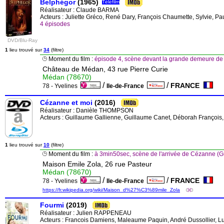
Belphégor
(1965)
Téléfilm
Réalisateur :
Claude BARMA
Acteurs : Juliette Gréco, René Dary, François Chaumette, Sylvie, Pa
4 épisodes
DVD/Blu-Ray
1
lieu trouvé sur
34
(filtre)
Moment du film :
épisode 4, scène devant la grande demeure d
Château de Médan, 43 rue Pierre Curie
Médan (78670)
/
/
FRANCE
78 - Yvelines
Ile-de-France
Cézanne et moi
(2016)
Réalisateur :
Danièle THOMPSON
Acteurs : Guillaume Gallienne, Guillaume Canet, Déborah François
1
lieu trouvé sur
10
(filtre)
Moment du film :
à 3min50sec, scène de l'arrivée de Cézanne 
Maison Emile Zola, 26 rue Pasteur
Médan (78670)
/
/
FRANCE
78 - Yvelines
Ile-de-France
https://fr.wikipedia.org/wiki/Maison_d%27%C3%89mile_Zola
Fourmi
(2019)
Réalisateur :
Julien RAPPENEAU
Acteurs : Francois Damiens, Maleaume Paquin, André Dussollier, Lu