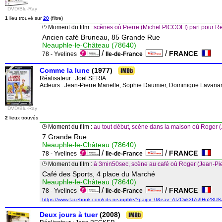
DVD/Blu-Ray
1
lieu trouvé sur
20
(filtre)
Moment du film :
scènes où Pierre (Michel PICCOLI) part pour R
Ancien café Bruneau, 85 Grande Rue
Neauphle-le-Château (78640)
/
/
FRANCE
78 - Yvelines
Ile-de-France
Comme la lune
(1977)
Réalisateur :
Joël SERIA
Acteurs : Jean-Pierre Marielle, Sophie Daumier, Dominique Lavanan
DVD/Blu-Ray
2
lieux trouvés
Moment du film :
au tout début, scène dans la maison où Roger
7 Grande Rue
Neauphle-le-Château (78640)
/
/
FRANCE
78 - Yvelines
Ile-de-France
Moment du film :
à 3min50sec, scène au café où Roger (Jean-Pie
Café des Sports, 4 place du Marché
Neauphle-le-Château (78640)
/
/
FRANCE
78 - Yvelines
Ile-de-France
https://www.facebook.com/cds.neauphle/?paipv=0&eav=AfZOxk3I7s9Hn28USJ
Deux jours à tuer
(2008)