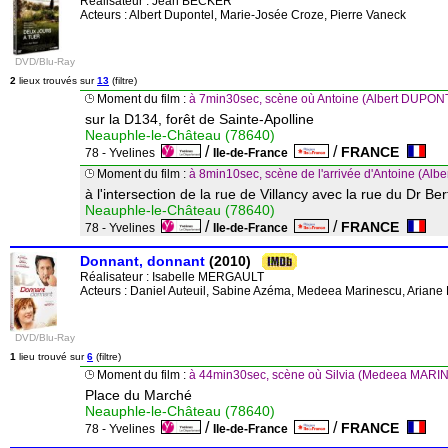
Réalisateur :
Jean BECKER
Acteurs : Albert Dupontel, Marie-Josée Croze, Pierre Vaneck
DVD/Blu-Ray
2
lieux trouvés sur
13
(filtre)
Moment du film :
à 7min30sec, scène où Antoine (Albert DUPONTE
sur la D134, forêt de Sainte-Apolline
Neauphle-le-Château (78640)
/
/
FRANCE
78 - Yvelines
Ile-de-France
Moment du film :
à 8min10sec, scène de l'arrivée d'Antoine (Al
à l'intersection de la rue de Villancy avec la rue du Dr Be
Neauphle-le-Château (78640)
/
/
FRANCE
78 - Yvelines
Ile-de-France
Donnant, donnant
(2010)
Réalisateur :
Isabelle MERGAULT
Acteurs : Daniel Auteuil, Sabine Azéma, Medeea Marinescu, Ariane 
DVD/Blu-Ray
1
lieu trouvé sur
6
(filtre)
Moment du film :
à 44min30sec, scène où Silvia (Medeea MARIN
Place du Marché
Neauphle-le-Château (78640)
/
/
FRANCE
78 - Yvelines
Ile-de-France