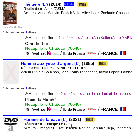
Héritière (L')
(2014)
Téléfilm
Réalisateur :
Alain TASMA
Acteurs : Anne Marivin, Patrick Mille, Alice Isaaz, Zacharie Chasse
DVD/Blu-Ray
1
lieu trouvé sur
2
(filtre)
Moment du film :
à 6min44sec, scène où Ana Keller (Anne MARIVI
Grande Rue
Neauphle-le-Château (78640)
/
/
FRANCE
78 - Yvelines
Ile-de-France
Homme aux yeux d'argent (L')
(1985)
Réalisateur :
Pierre GRANIER-DEFERRE
Acteurs : Alain Souchon, Jean-Louis Trintignant, Tanya Lopert, Lamber
1
lieu trouvé sur
7
(filtre)
Moment du film :
à 40min45sec, scène du hold-up et de la poursui
Place du Marché
Neauphle-le-Château (78640)
/
/
FRANCE
78 - Yvelines
Ile-de-France
Homme de la cave (L')
(2021)
Réalisateur :
Philippe Le Guay
Acteurs : François Cluzet, Jérémie Renier, Bérénice Bejo, Jonathan