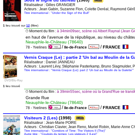
Sous le signe du taureau
(1969)
Réalisateur :
Gilles GRANGIER
Acteurs : Jean Gabin, Suzanne Flon, Colette Deréal, Raymond Gé
Titre international : "Under the Sign of the Bull"
1
lieu trouvé sur
12
(filtre)
Moment du film :
à 34min09sec, scène où Albert Raynal (Jean G
en haut de l'avenue de la république, au niveau du chât
Neauphle-le-Château (78640)
/
/
FRANCE
78 - Yvelines
Ile-de-France
Vernis Craque (Le) : partie 2 'Un bal au Moulin de la Ga
Réalisateur :
Daniel JANNEAU
Acteurs : Laurent Lévy, Stéphanie Pasterkamp, Bruno Slagmulder, Phi
Titre international : "Vernis Craque (Le): part 2 'Un bal au Moulin de la Galette'"
DVD/Blu-Ray
1
lieu trouvé
Moment du film :
à 39min55sec, scène où la Grand'Rue se transf
Grande Rue
Neauphle-le-Château (78640)
/
/
FRANCE
78 - Yvelines
Ile-de-France
Visiteurs 2 (Les)
(1998)
Réalisateur :
Jean-Marie POIRE
Acteurs : Christian Clavier, Jean Reno, Muriel Robin, Marie-Anne 
Titre international : "Corridors of Time: The Visitors II (The)"
Autre titre : "Couloirs du temps: Les visiteurs 2 (Les)"