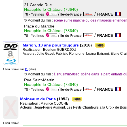
21 Grande Rue
Neauphle-le-Château (78640)
/
/
FRANCE
78 - Yvelines
Ile-de-France
Moment du film :
scène sur le marché où des villageois entendent
Place du Marché
Neauphle-le-Château (78640)
/
/
FRANCE
78 - Yvelines
Ile-de-France
Marion, 13 ans pour toujours
(2016)
Réalisateur :
Bourlem GUERDJOU
Acteurs : Julie Gayet, Fabrizio Rongione, Luàna Bajrami, Elyne Crai
1
lieu trouvé sur
11
(filtre)
Moment du film :
à 1h01min50sec, scène dans le parc enfants où 
Rue Saint-Martin
Neauphle-le-Château (78640)
/
/
FRANCE
78 - Yvelines
Ile-de-France
Moineaux de Paris
(1952)
Réalisateur :
Maurice CLOCHE
Acteurs : Jean-Pierre Aumont, Les Petits Chanteurs à la Croix de Bo
1
lieu trouvé