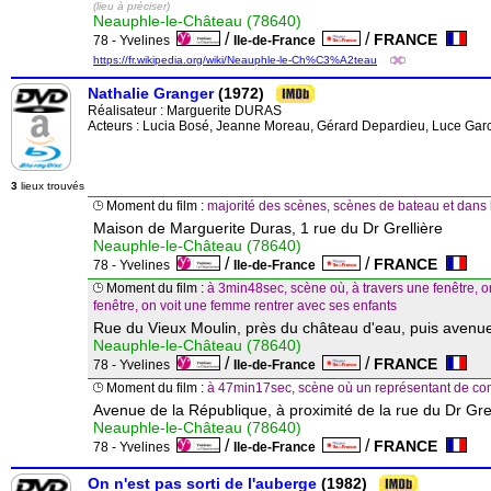
(lieu à préciser)
Neauphle-le-Château (78640)
/
/
FRANCE
78 - Yvelines
Ile-de-France
https://fr.wikipedia.org/wiki/Neauphle-le-Ch%C3%A2teau
Nathalie Granger
(1972)
Réalisateur :
Marguerite DURAS
Acteurs : Lucia Bosé, Jeanne Moreau, Gérard Depardieu, Luce Garci
3
lieux trouvés
Moment du film :
majorité des scènes, scènes de bateau et dans l
Maison de Marguerite Duras, 1 rue du Dr Grellière
Neauphle-le-Château (78640)
/
/
FRANCE
78 - Yvelines
Ile-de-France
Moment du film :
à 3min48sec, scène où, à travers une fenêtre, o
fenêtre, on voit une femme rentrer avec ses enfants
Rue du Vieux Moulin, près du château d'eau, puis avenu
Neauphle-le-Château (78640)
/
/
FRANCE
78 - Yvelines
Ile-de-France
Moment du film :
à 47min17sec, scène où un représentant de c
Avenue de la République, à proximité de la rue du Dr Grel
Neauphle-le-Château (78640)
/
/
FRANCE
78 - Yvelines
Ile-de-France
On n'est pas sorti de l'auberge
(1982)