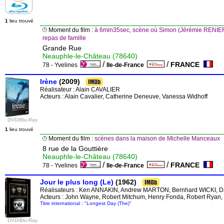
1
lieu trouvé
Moment du film :
à 6min35sec, scène où Simon (Jérémie RENIER)
repas de famille
Grande Rue
Neauphle-le-Château (78640)
/
/
FRANCE
78 - Yvelines
Ile-de-France
Irène
(2009)
Réalisateur :
Alain CAVALIER
Acteurs : Alain Cavalier, Catherine Deneuve, Vanessa Widhoff
DVD/Blu-Ray
1
lieu trouvé
Moment du film :
scènes dans la maison de Michelle Manceaux
8 rue de la Gouttière
Neauphle-le-Château (78640)
/
/
FRANCE
78 - Yvelines
Ile-de-France
Jour le plus long (Le)
(1962)
Réalisateurs :
Ken ANNAKIN
,
Andrew MARTON
,
Bernhard WICKI
,
D
Acteurs : John Wayne, Robert Mitchum, Henry Fonda, Robert Ryan,
Titre international : "Longest Day (The)"
DVD/Blu-Ray