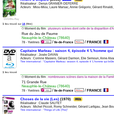
Réalisateur :
Denys GRANIER-DEFERRE
Acteurs : Miou-Miou, Laure Marsac, Annie Grégorio, Gérard Rinal
DVD/Blu-Ray
1
lieu trouvé sur
18
(filtre)
Moment du film :
plusieurs scènes dont celle de la disparition
Rue du Jeu de Paume
Neauphle-le-Château (78640)
/
/
FRANCE
78 - Yvelines
Ile-de-France
Capitaine Marleau : saison 4, épisode 4 'L'homme qui 
Réalisateur :
Josée DAYAN
Acteurs : Corinne Masiero, Gérard Darmon, Elie Semoun, Anne Alvaro
Titre international : "Capitaine Marleau: season 4, episode 4 'L'homme qui brûle
1
lieu trouvé
Moment du film :
nombreuses scènes dans la maison de la Fam
71 Grande Rue
Neauphle-le-Château (78640)
/
/
FRANCE
78 - Yvelines
Ile-de-France
Choses de la vie (Les)
(1970)
Réalisateur :
Claude SAUTET
Acteurs : Michel Piccoli, Romy Schneider, Gérard Lartigau, Jean Bo
Titre international : "Things of Life (The)"