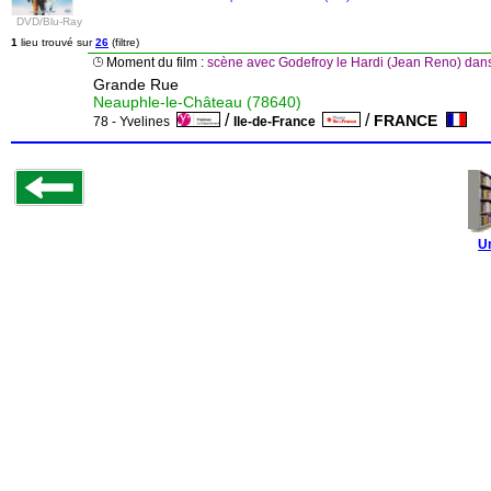
DVD/Blu-Ray
1
lieu trouvé sur
26
(filtre)
Moment du film :
scène avec Godefroy le Hardi (Jean Reno) dan
Grande Rue
Neauphle-le-Château (78640)
/
/
FRANCE
78 - Yvelines
Ile-de-France
U