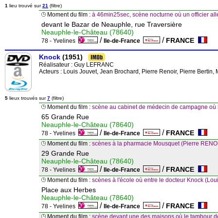
1
lieu trouvé sur
21
(filtre)
Moment du film :
à 46min25sec, scène nocturne où un officier all
devant le Bazar de Neauphle, rue Traversière
Neauphle-le-Château (78640)
/
/
FRANCE
78 - Yvelines
Ile-de-France
Knock
(1951)
Réalisateur :
Guy LEFRANC
Acteurs : Louis Jouvet, Jean Brochard, Pierre Renoir, Pierre Bertin
5
lieux trouvés sur
7
(filtre)
Moment du film :
scène au cabinet de médecin de campagne où
65 Grande Rue
Neauphle-le-Château (78640)
/
/
FRANCE
78 - Yvelines
Ile-de-France
Moment du film :
scènes à la pharmacie Mousquet (Pierre RENO
29 Grande Rue
Neauphle-le-Château (78640)
/
/
FRANCE
78 - Yvelines
Ile-de-France
Moment du film :
scènes à l'école où entre le docteur Knock (Loui
Place aux Herbes
Neauphle-le-Château (78640)
/
/
FRANCE
78 - Yvelines
Ile-de-France
Moment du film :
scène devant une des maisons où le tambour de