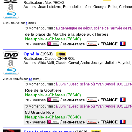
Réalisateur :
Max PECAS
Acteurs : Jean Lefebvre, Bernadette Lafont, Georges Beller, Corinne
1
lieu trouvé sur
5
(filtre)
Moment du film :
au générique de début, scène de l'arrivée de l'
de la place du Marché à la place aux Herbes
Neauphle-le-Château (78640)
/
/
FRANCE
78 - Yvelines
Ile-de-France
Ophélia
(1963)
Réalisateur :
Claude CHABROL
Acteurs : Alida Valli, Claude Cerval, André Jocelyn, Juliette Maynie
2
lieux trouvés sur
12
(filtre)
Moment du film :
à 36min00sec, scène où Yvan (André JOCELYN) gr
Rue de la Gouttière
Neauphle-le-Château (78640)
/
/
FRANCE
78 - Yvelines
Ile-de-France
Moment du film :
à 36min15sec, scène où Yvan (André JOCELYN) 
53 Grande Rue
Neauphle-le-Château (78640)
/
/
FRANCE
78 - Yvelines
Ile-de-France