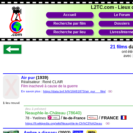
L2TC.com
-
Lieux 
Accueil
Le Forum
Recherche par film
Dossiers
Recherche par lieu
Livres/Interne
21 films
d
ont ét
avec 
Air pur
(1939)
Réalisateur :
René CLAIR
Film inachevé à cause de la guerre
En savoir plus :
https://data.bnf.fr/fr/16461873/air_pur___film/
1
lieu trouvé
(lieu à préciser)
Neauphle-le-Château (78640)
/
/
FRANCE
78 - Yvelines
Ile-de-France
https://fr.wikipedia.org/wiki/Neauphle-le-Ch%C3%A2teau
Ambre a disparu
(2003)
Téléfilm