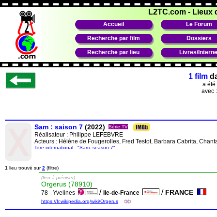
L2TC.com
-
Lieux 
Accueil
Le Forum
Recherche par film
Dossiers
Recherche par lieu
Livres/Interne
1 film
d
a été
avec 
Sam : saison 7
(2022)
Série TV
Réalisateur :
Philippe LEFEBVRE
Acteurs : Hélène de Fougerolles, Fred Testot, Barbara Cabrita, Chant
Titre international : "Sam: season 7"
1
lieu trouvé sur
2
(filtre)
(lieu à préciser)
Orgerus (78910)
/
/
FRANCE
78 - Yvelines
Ile-de-France
https://fr.wikipedia.org/wiki/Orgerus