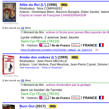
Allée du Roi (L')
(1996)
Réalisateur :
Nina COMPANEEZ
Acteurs : Dominique Blanc, Mauricio Buraglia, Didier Sandre, Vale
D'après le roman de Françoise CHANDERNAGOR
DVD/Blu-Ray
1
lieu trouvé sur
12
(filtre)
Moment du film :
scènes à l'école pour jeunes filles pauvres 
Lycée militaire, 2 avenue Jean Jaurès
Saint-Cyr-l'Ecole (78210)
/
/
FRANCE
78 - Yvelines
Ile-de-France
https://fr.wikipedia.org/wiki/Lyc%C3%A9e_militaire_de_Saint-Cyr
Armée des ombres (L')
(1969)
Réalisateur :
Jean-Pierre MELVILLE
Acteurs : Lino Ventura, Paul Meurisse, Jean-Pierre Cassel, Simone 
Titre international : "Army of Shadows"
DVD/Blu-Ray
1
lieu trouvé sur
35
(filtre)
Moment du film :
scènes d'exécution par la gestapo
dans un bunker de l'armée
Saint-Cyr-l'Ecole (78210)
/
/
FRANCE
78 - Yvelines
Ile-de-France
Burn Out
(2017)