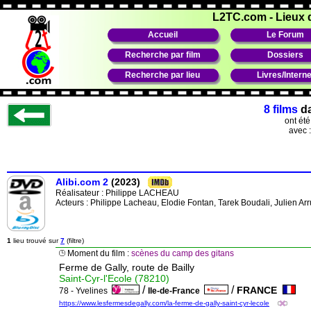
L2TC.com
-
Lieux 
Accueil
Le Forum
Recherche par film
Dossiers
Recherche par lieu
Livres/Interne
8 films
d
ont ét
avec 
Alibi.com 2
(2023)
Réalisateur :
Philippe LACHEAU
Acteurs : Philippe Lacheau, Elodie Fontan, Tarek Boudali, Julien Ar
1
lieu trouvé sur
7
(filtre)
Moment du film :
scènes du camp des gitans
Ferme de Gally, route de Bailly
Saint-Cyr-l'Ecole (78210)
/
/
FRANCE
78 - Yvelines
Ile-de-France
https://www.lesfermesdegally.com/la-ferme-de-gally-saint-cyr-lecole