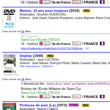
/
/
FRANCE
78 - Yvelines
Ile-de-France
Marion, 13 ans pour toujours
(2016)
Réalisateur :
Bourlem GUERDJOU
Acteurs : Julie Gayet, Fabrizio Rongione, Luàna Bajrami, Elyne Crai
1
lieu trouvé sur
11
(filtre)
(lieu à préciser)
Saint-Cyr-l'Ecole (78210)
/
/
FRANCE
78 - Yvelines
Ile-de-France
https://fr.wikipedia.org/wiki/Saint-Cyr-l%27%C3%89cole
Orphée
(1949)
Réalisateur :
Jean COCTEAU
Acteurs : Jean Marais, François Périer, Maria Casares, Marie Déa, H
Titre international : "Orpheus"
DVD/Blu-Ray
1
lieu trouvé sur
15
(filtre)
Moment du film :
scène de la "zone" qu'Orphée (Jean MARAIS) es
Ruines de l'Ecole Militaire de Saint-Cyr
Saint-Cyr-l'Ecole (78210)
/
/
FRANCE
78 - Yvelines
Ile-de-France
Porteuse de pain (La)
(1973)
Série TV
Réalisateur :
Marcel CAMUS