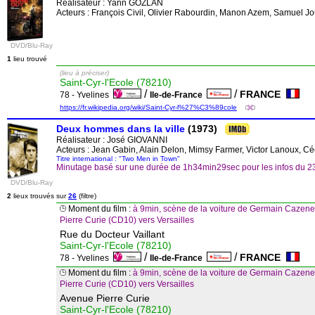
Réalisateur :
Yann GOZLAN
Acteurs : François Civil, Olivier Rabourdin, Manon Azem, Samuel
DVD/Blu-Ray
1
lieu trouvé
(lieu à préciser)
Saint-Cyr-l'Ecole (78210)
/
/
FRANCE
78 - Yvelines
Ile-de-France
https://fr.wikipedia.org/wiki/Saint-Cyr-l%27%C3%89cole
Deux hommes dans la ville
(1973)
Réalisateur :
José GIOVANNI
Acteurs : Jean Gabin, Alain Delon, Mimsy Farmer, Victor Lanoux, Céci
Titre international : "Two Men in Town"
Minutage basé sur une durée de 1h34min29sec pour les infos du 
DVD/Blu-Ray
2
lieux trouvés sur
26
(filtre)
Moment du film :
à 9min, scène de la voiture de Germain Cazeneu
Pierre Curie (CD10) vers Versailles
Rue du Docteur Vaillant
Saint-Cyr-l'Ecole (78210)
/
/
FRANCE
78 - Yvelines
Ile-de-France
Moment du film :
à 9min, scène de la voiture de Germain Cazeneu
Pierre Curie (CD10) vers Versailles
Avenue Pierre Curie
Saint-Cyr-l'Ecole (78210)