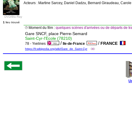
Acteurs : Martine Sarcey, Daniel Dadzu, Bernard Giraudeau, Caro
DVD/Blu-Ray
1
lieu trouvé
Moment du film :
quelques scènes d'arrivées ou de départs de tr
Gare SNCF, place Pierre-Semard
Saint-Cyr-l'Ecole (78210)
/
/
FRANCE
78 - Yvelines
Ile-de-France
https://fr.wikipedia.org/wiki/Gare_de_Saint-Cyr
U