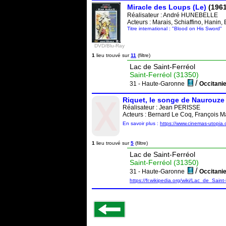
Miracle des Loups (Le)
(1961
Réalisateur :
André HUNEBELLE
Acteurs : Marais, Schiaffino, Hanin,
Titre international : "Blood on His Sword"
DVD/Blu-Ray
1
lieu trouvé sur
11
(filtre)
Lac de Saint-Ferréol
Saint-Ferréol (31350)
/
31 - Haute-Garonne
Occitan
Riquet, le songe de Naurouze
Réalisateur :
Jean PERISSE
Acteurs : Bernard Le Coq, François Ma
En savoir plus :
https://www.cinemas-utopia
1
lieu trouvé sur
5
(filtre)
Lac de Saint-Ferréol
Saint-Ferréol (31350)
/
31 - Haute-Garonne
Occitan
https://fr.wikipedia.org/wiki/Lac_de_Sai