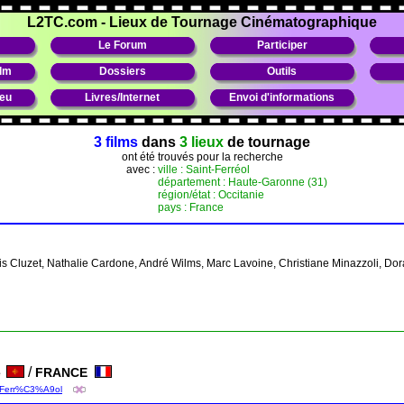
L2TC.com
-
Lieux de Tournage Cinématographique
Le Forum
Participer
ilm
Dossiers
Outils
ieu
Livres/Internet
Envoi d'informations
3 films
dans
3 lieux
de tournage
ont été trouvés pour la recherche
avec :
ville : Saint-Ferréol
département : Haute-Garonne (31)
région/état : Occitanie
pays : France
s Cluzet, Nathalie Cardone, André Wilms, Marc Lavoine, Christiane Minazzoli, Dor
/
FRANCE
ie
nt-Ferr%C3%A9ol