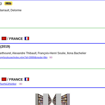
)
 Barrault, Delorme
/
FRANCE
ie
(2019)
rthouret, Alexandre Thibault, François-Henri Soulie, Ilona Bachelier
.org/toulouse/index.php?id=3999&mode=film
/
FRANCE
ie
nt-Ferr%C3%A9ol