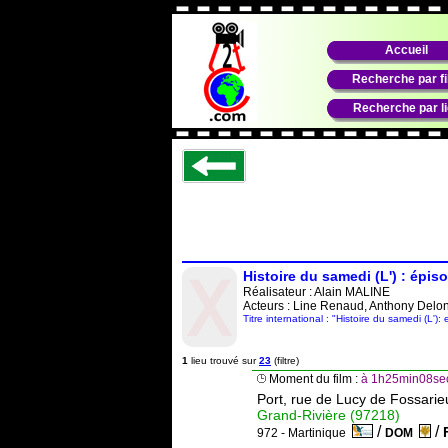
Accueil
Recherche par f
Recherche par l
Histoire du samedi (L') : épis
Réalisateur :
Alain MALINE
Acteurs : Line Renaud, Anthony Delo
Titre international : "Histoire du samedi (L')
1
lieu trouvé sur
23
(filtre)
Moment du film :
à 1h25min08sec
Port, rue de Lucy de Fossarie
Grand-Rivière (97218)
/
/
972 - Martinique
DOM