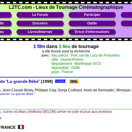
L2TC.com
-
Lieux de Tournage Cinématographique
Le Forum
Participer
ilm
Dossiers
Outils
ieu
Livres/Internet
Envoi d'informations
1 film
dans
1 lieu
de tournage
a été trouvé pour la recherche
avec :
lieu précis : Port, rue de Lucy de Fossarieu
ville : Grand-Riviere
département : Martinique (972)
région/état : DOM
pays : France
ode 'La grande Béké'
(1998)
Téléfilm
n, Jean-Claude Brialy, Philippe Clay, Sonja Codhant, Keen de Kermadec, Monique 
: episode 'La grande Béké'"
, scène où Marc (Anthony DELON) arrive en yole et joue aux dominos
u
FRANCE