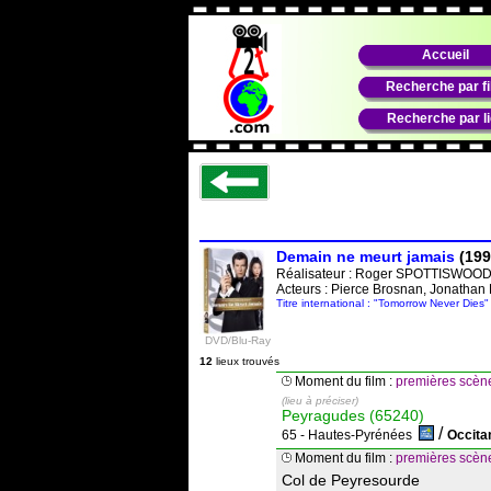
Accueil
Recherche par f
Recherche par l
Demain ne meurt jamais
(199
Réalisateur :
Roger SPOTTISWOO
Acteurs : Pierce Brosnan, Jonathan 
Titre international : "Tomorrow Never Dies"
DVD/Blu-Ray
12
lieux trouvés
Moment du film :
premières scèn
(lieu à préciser)
Peyragudes (65240)
/
65 - Hautes-Pyrénées
Occita
Moment du film :
premières scèn
Col de Peyresourde