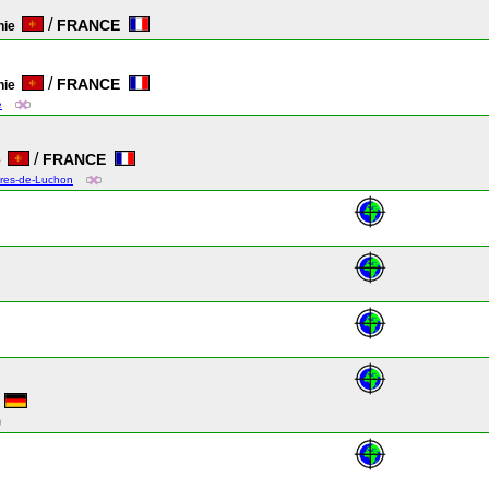
/
FRANCE
nie
/
FRANCE
nie
e
/
FRANCE
ie
8res-de-Luchon
E