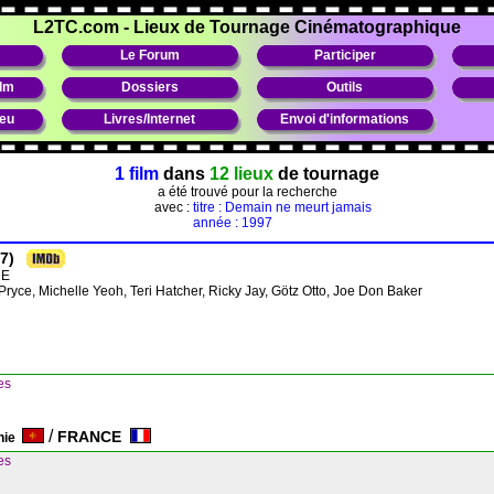
L2TC.com
-
Lieux de Tournage Cinématographique
Le Forum
Participer
ilm
Dossiers
Outils
ieu
Livres/Internet
Envoi d'informations
1 film
dans
12 lieux
de tournage
a été trouvé pour la recherche
avec :
titre : Demain ne meurt jamais
année : 1997
7)
DE
Pryce, Michelle Yeoh, Teri Hatcher, Ricky Jay, Götz Otto, Joe Don Baker
es
/
FRANCE
nie
es