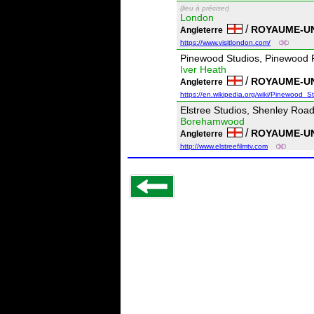
(lieu à préciser)
London
/
ROYAUME-U
Angleterre
https://www.visitlondon.com/
Pinewood Studios, Pinewood
Iver Heath
/
ROYAUME-U
Angleterre
https://en.wikipedia.org/wiki/Pinewood_S
Elstree Studios, Shenley Roa
Borehamwood
/
ROYAUME-U
Angleterre
http://www.elstreefilmtv.com