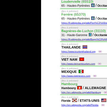
Loudenvielle (65510)
/
65 - Hautes-Pyrénées
Occita
(lieu à préciser)
Ferrère (65370)
/
65 - Hautes-Pyrénées
Occita
https://fr.wikipedia.org/wiki/Ferr%C3%A8r
(lieu à préciser)
Bagnères-de-Luchon (31110)
/
31 - Haute-Garonne
Occitan
https://fr.wikipedia.org/wiki/Bagn%C3%A
(lieu à préciser)
THAILANDE
https://www.tourismthailand.org
(lieu à préciser)
VIET NAM
http://www.vietnamtourism.com
(lieu à préciser)
MEXIQUE
http://www.visitmexico.com
(lieu à préciser)
Hambourg
/
ALLEMAGN
Hambourg
http://en.wikipedia.org/wiki/Hamburg
(lieu à préciser)
/
ETATS-UNIS
Floride
http://en.wikipedia.org/wiki/Florida