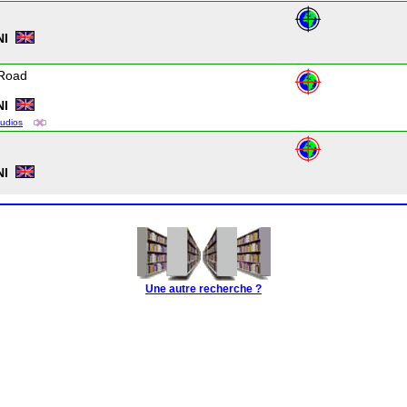
NI
 Road
NI
tudios
d
NI
Une autre recherche ?