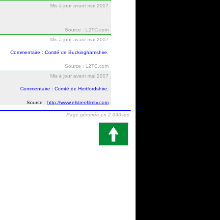
Mis à jour avant mai 2007
Source : L2TC.com
Mis à jour avant mai 2007
Commentaire : Comté de Buckinghamshire.
Source : L2TC.com
Mis à jour avant mai 2007
Commentaire : Comté de Hertfordshire.
Source :
http://www.elstreefilmtv.com
Page générée en 2.030sec