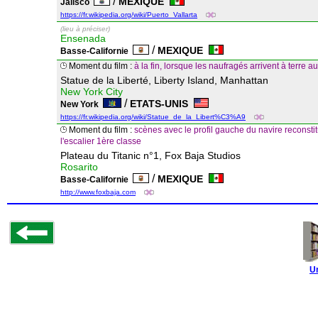
/
MEXIQUE
Jalisco
https://fr.wikipedia.org/wiki/Puerto_Vallarta
(lieu à préciser)
Ensenada
/
MEXIQUE
Basse-Californie
Moment du film :
à la fin, lorsque les naufragés arrivent à terre 
Statue de la Liberté, Liberty Island, Manhattan
New York City
/
ETATS-UNIS
New York
https://fr.wikipedia.org/wiki/Statue_de_la_Libert%C3%A9
Moment du film :
scènes avec le profil gauche du navire reconstit
l'escalier 1ère classe
Plateau du Titanic n°1, Fox Baja Studios
Rosarito
/
MEXIQUE
Basse-Californie
http://www.foxbaja.com
U