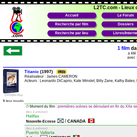
L2TC.com
-
Lieux 
Accueil
Le Forum
Recherche par film
Dossiers
Recherche par lieu
Livres/Interne
1 film
da
a été
avec 
Titanic
(1997)
Réalisateur :
James CAMERON
Acteurs : Leonardo DiCaprio, Kate Winslet, Billy Zane, Kathy Bates, F
DVD/Blu-Ray
5
lieux trouvés
Moment du film :
premières scènes se déroulant en fin du XXe si
(lieu à préciser)
Halifax
/
CANADA
Nouvelle-Ecosse
(lieu à préciser)
Puerto Vallarta