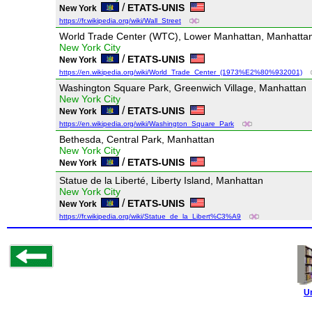
/
ETATS-UNIS
New York
https://fr.wikipedia.org/wiki/Wall_Street
World Trade Center (WTC), Lower Manhattan, Manhatta
New York City
/
ETATS-UNIS
New York
https://en.wikipedia.org/wiki/World_Trade_Center_(1973%E2%80%932001)
Washington Square Park, Greenwich Village, Manhattan
New York City
/
ETATS-UNIS
New York
https://en.wikipedia.org/wiki/Washington_Square_Park
Bethesda, Central Park, Manhattan
New York City
/
ETATS-UNIS
New York
Statue de la Liberté, Liberty Island, Manhattan
New York City
/
ETATS-UNIS
New York
https://fr.wikipedia.org/wiki/Statue_de_la_Libert%C3%A9
U