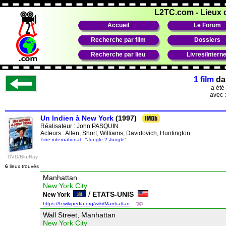
L2TC.com
-
Lieux 
Accueil
Le Forum
Recherche par film
Dossiers
Recherche par lieu
Livres/Interne
1 film
da
a été
avec 
Un Indien à New York
(1997)
Réalisateur :
John PASQUIN
Acteurs : Allen, Short, Williams, Davidovich, Huntington
Titre international : "Jungle 2 Jungle"
DVD/Blu-Ray
6
lieux trouvés
Manhattan
New York City
/
ETATS-UNIS
New York
https://fr.wikipedia.org/wiki/Manhattan
Wall Street, Manhattan
New York City