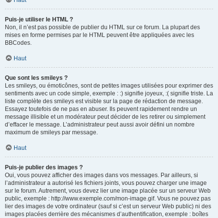
Haut
Puis-je utiliser le HTML ?
Non, il n’est pas possible de publier du HTML sur ce forum. La plupart des
mises en forme permises par le HTML peuvent être appliquées avec les
BBCodes.
Haut
Que sont les smileys ?
Les smileys, ou émoticônes, sont de petites images utilisées pour exprimer des
sentiments avec un code simple, exemple : :) signifie joyeux, :( signifie triste. La
liste complète des smileys est visible sur la page de rédaction de message.
Essayez toutefois de ne pas en abuser. Ils peuvent rapidement rendre un
message illisible et un modérateur peut décider de les retirer ou simplement
d’effacer le message. L’administrateur peut aussi avoir défini un nombre
maximum de smileys par message.
Haut
Puis-je publier des images ?
Oui, vous pouvez afficher des images dans vos messages. Par ailleurs, si
l’administrateur a autorisé les fichiers joints, vous pouvez charger une image
sur le forum. Autrement, vous devez lier une image placée sur un serveur Web
public, exemple : http://www.exemple.com/mon-image.gif. Vous ne pouvez pas
lier des images de votre ordinateur (sauf si c’est un serveur Web public) ni des
images placées derrière des mécanismes d’authentification, exemple : boîtes