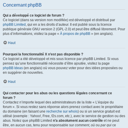
Concernant phpBB
Qui a développé ce logiciel de forum ?
Ce logiciel (dans sa version non modifiée) est développé et distribué par
phpBB Limited
, qui en a les droits d’auteur. Il est publié sous la licence
publique générale GNU version 2 (GPL-2.0) et peut être diffusé librement. Pour
plus d’informations, visitez la page «
À propos de phpBB
» (en anglais).
Haut
Pourquoi la fonctionnalité X n’est pas disponible ?
Ce logiciel a été développé et mis sous licence par phpBB Limited. Si vous
pensez qu’une fonctionnalité nécessite d’être ajoutée, visitez la page
phpBB Ideas
(en anglais) où vous pouvez voter pour des idées proposées ou
en suggérer de nouvelles.
Haut
Qui contacter pour les abus ou les questions légales concernant ce
forum ?
Contactez n’importe lequel des administrateurs de la liste « L’équipe du
forum ». Si vous restez sans réponse alors prenez contact avec le propriétaire
du domaine (en faisant une
recherche sur whois
) ou si un service gratuit est
utilisé (exemple : Yahoo!, Free, f2s.com, etc.), avec le service de gestion ou des
abus. Notez que phpBB Limited
n’a absolument aucun contrôle
et ne peut
être, en aucun cas, tenu pour responsable sur
comment
,
où
ou
par qui
ce