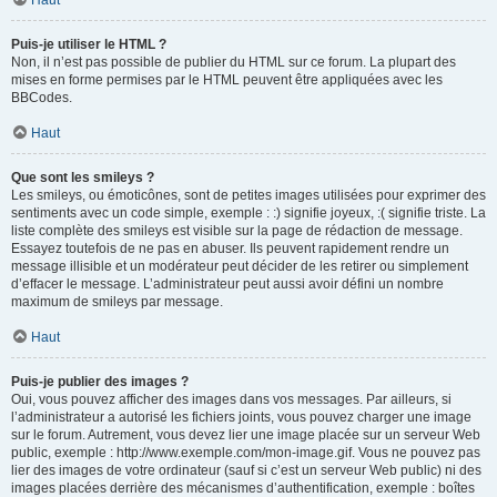
Haut
Puis-je utiliser le HTML ?
Non, il n’est pas possible de publier du HTML sur ce forum. La plupart des
mises en forme permises par le HTML peuvent être appliquées avec les
BBCodes.
Haut
Que sont les smileys ?
Les smileys, ou émoticônes, sont de petites images utilisées pour exprimer des
sentiments avec un code simple, exemple : :) signifie joyeux, :( signifie triste. La
liste complète des smileys est visible sur la page de rédaction de message.
Essayez toutefois de ne pas en abuser. Ils peuvent rapidement rendre un
message illisible et un modérateur peut décider de les retirer ou simplement
d’effacer le message. L’administrateur peut aussi avoir défini un nombre
maximum de smileys par message.
Haut
Puis-je publier des images ?
Oui, vous pouvez afficher des images dans vos messages. Par ailleurs, si
l’administrateur a autorisé les fichiers joints, vous pouvez charger une image
sur le forum. Autrement, vous devez lier une image placée sur un serveur Web
public, exemple : http://www.exemple.com/mon-image.gif. Vous ne pouvez pas
lier des images de votre ordinateur (sauf si c’est un serveur Web public) ni des
images placées derrière des mécanismes d’authentification, exemple : boîtes