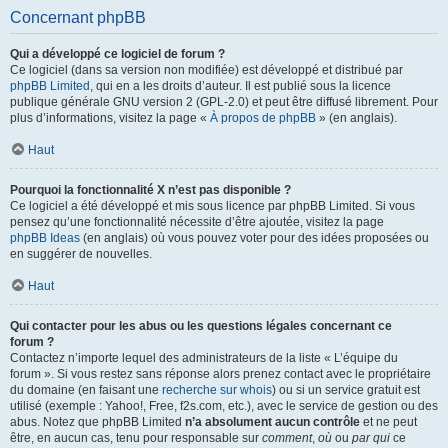
Concernant phpBB
Qui a développé ce logiciel de forum ?
Ce logiciel (dans sa version non modifiée) est développé et distribué par
phpBB Limited
, qui en a les droits d’auteur. Il est publié sous la licence
publique générale GNU version 2 (GPL-2.0) et peut être diffusé librement. Pour
plus d’informations, visitez la page «
À propos de phpBB
» (en anglais).
Haut
Pourquoi la fonctionnalité X n’est pas disponible ?
Ce logiciel a été développé et mis sous licence par phpBB Limited. Si vous
pensez qu’une fonctionnalité nécessite d’être ajoutée, visitez la page
phpBB Ideas
(en anglais) où vous pouvez voter pour des idées proposées ou
en suggérer de nouvelles.
Haut
Qui contacter pour les abus ou les questions légales concernant ce
forum ?
Contactez n’importe lequel des administrateurs de la liste « L’équipe du
forum ». Si vous restez sans réponse alors prenez contact avec le propriétaire
du domaine (en faisant une
recherche sur whois
) ou si un service gratuit est
utilisé (exemple : Yahoo!, Free, f2s.com, etc.), avec le service de gestion ou des
abus. Notez que phpBB Limited
n’a absolument aucun contrôle
et ne peut
être, en aucun cas, tenu pour responsable sur
comment
,
où
ou
par qui
ce