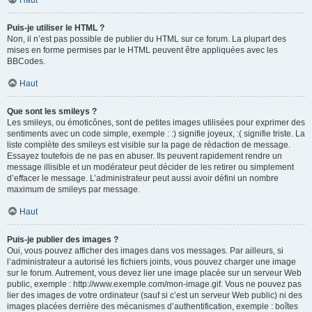
Haut
Puis-je utiliser le HTML ?
Non, il n’est pas possible de publier du HTML sur ce forum. La plupart des
mises en forme permises par le HTML peuvent être appliquées avec les
BBCodes.
Haut
Que sont les smileys ?
Les smileys, ou émoticônes, sont de petites images utilisées pour exprimer des
sentiments avec un code simple, exemple : :) signifie joyeux, :( signifie triste. La
liste complète des smileys est visible sur la page de rédaction de message.
Essayez toutefois de ne pas en abuser. Ils peuvent rapidement rendre un
message illisible et un modérateur peut décider de les retirer ou simplement
d’effacer le message. L’administrateur peut aussi avoir défini un nombre
maximum de smileys par message.
Haut
Puis-je publier des images ?
Oui, vous pouvez afficher des images dans vos messages. Par ailleurs, si
l’administrateur a autorisé les fichiers joints, vous pouvez charger une image
sur le forum. Autrement, vous devez lier une image placée sur un serveur Web
public, exemple : http://www.exemple.com/mon-image.gif. Vous ne pouvez pas
lier des images de votre ordinateur (sauf si c’est un serveur Web public) ni des
images placées derrière des mécanismes d’authentification, exemple : boîtes