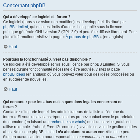
Concernant phpBB
Qui a développé ce logiciel de forum ?
Ce logiciel (dans sa version non modifiée) est développé et distribué par
phpBB Limited
, qui en a les droits d’auteur. Il est publié sous la licence
publique générale GNU version 2 (GPL-2.0) et peut être diffusé librement. Pour
plus d’informations, visitez la page «
À propos de phpBB
» (en anglais).
Haut
Pourquoi la fonctionnalité X n’est pas disponible ?
Ce logiciel a été développé et mis sous licence par phpBB Limited. Si vous
pensez qu’une fonctionnalité nécessite d’être ajoutée, visitez la page
phpBB Ideas
(en anglais) où vous pouvez voter pour des idées proposées ou
en suggérer de nouvelles.
Haut
Qui contacter pour les abus ou les questions légales concernant ce
forum ?
Contactez n’importe lequel des administrateurs de la liste « L’équipe du
forum ». Si vous restez sans réponse alors prenez contact avec le propriétaire
du domaine (en faisant une
recherche sur whois
) ou si un service gratuit est
utilisé (exemple : Yahoo!, Free, f2s.com, etc.), avec le service de gestion ou des
abus. Notez que phpBB Limited
n’a absolument aucun contrôle
et ne peut
être, en aucun cas, tenu pour responsable sur
comment
,
où
ou
par qui
ce