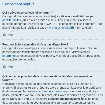
Concernant phpBB
Qui a développé ce logiciel de forum ?
Ce logiciel (dans sa version non modifiée) est développé et distribué par
phpBB Limited
, qui en a les droits d’auteur. Il est publié sous la licence
publique générale GNU version 2 (GPL-2.0) et peut être diffusé librement. Pour
plus d’informations, visitez la page «
À propos de phpBB
» (en anglais).
Haut
Pourquoi la fonctionnalité X n’est pas disponible ?
Ce logiciel a été développé et mis sous licence par phpBB Limited. Si vous
pensez qu’une fonctionnalité nécessite d’être ajoutée, visitez la page
phpBB Ideas
(en anglais) où vous pouvez voter pour des idées proposées ou
en suggérer de nouvelles.
Haut
Qui contacter pour les abus ou les questions légales concernant ce
forum ?
Contactez n’importe lequel des administrateurs de la liste « L’équipe du
forum ». Si vous restez sans réponse alors prenez contact avec le propriétaire
du domaine (en faisant une
recherche sur whois
) ou si un service gratuit est
utilisé (exemple : Yahoo!, Free, f2s.com, etc.), avec le service de gestion ou des
abus. Notez que phpBB Limited
n’a absolument aucun contrôle
et ne peut
être, en aucun cas, tenu pour responsable sur
comment
,
où
ou
par qui
ce