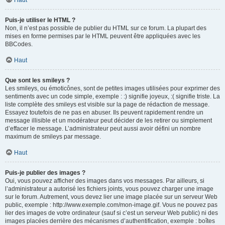
Haut
Puis-je utiliser le HTML ?
Non, il n’est pas possible de publier du HTML sur ce forum. La plupart des
mises en forme permises par le HTML peuvent être appliquées avec les
BBCodes.
Haut
Que sont les smileys ?
Les smileys, ou émoticônes, sont de petites images utilisées pour exprimer des
sentiments avec un code simple, exemple : :) signifie joyeux, :( signifie triste. La
liste complète des smileys est visible sur la page de rédaction de message.
Essayez toutefois de ne pas en abuser. Ils peuvent rapidement rendre un
message illisible et un modérateur peut décider de les retirer ou simplement
d’effacer le message. L’administrateur peut aussi avoir défini un nombre
maximum de smileys par message.
Haut
Puis-je publier des images ?
Oui, vous pouvez afficher des images dans vos messages. Par ailleurs, si
l’administrateur a autorisé les fichiers joints, vous pouvez charger une image
sur le forum. Autrement, vous devez lier une image placée sur un serveur Web
public, exemple : http://www.exemple.com/mon-image.gif. Vous ne pouvez pas
lier des images de votre ordinateur (sauf si c’est un serveur Web public) ni des
images placées derrière des mécanismes d’authentification, exemple : boîtes