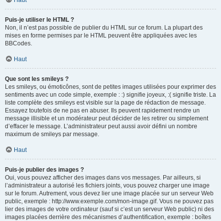
Haut
Puis-je utiliser le HTML ?
Non, il n’est pas possible de publier du HTML sur ce forum. La plupart des
mises en forme permises par le HTML peuvent être appliquées avec les
BBCodes.
Haut
Que sont les smileys ?
Les smileys, ou émoticônes, sont de petites images utilisées pour exprimer des
sentiments avec un code simple, exemple : :) signifie joyeux, :( signifie triste. La
liste complète des smileys est visible sur la page de rédaction de message.
Essayez toutefois de ne pas en abuser. Ils peuvent rapidement rendre un
message illisible et un modérateur peut décider de les retirer ou simplement
d’effacer le message. L’administrateur peut aussi avoir défini un nombre
maximum de smileys par message.
Haut
Puis-je publier des images ?
Oui, vous pouvez afficher des images dans vos messages. Par ailleurs, si
l’administrateur a autorisé les fichiers joints, vous pouvez charger une image
sur le forum. Autrement, vous devez lier une image placée sur un serveur Web
public, exemple : http://www.exemple.com/mon-image.gif. Vous ne pouvez pas
lier des images de votre ordinateur (sauf si c’est un serveur Web public) ni des
images placées derrière des mécanismes d’authentification, exemple : boîtes