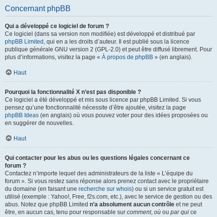
Concernant phpBB
Qui a développé ce logiciel de forum ?
Ce logiciel (dans sa version non modifiée) est développé et distribué par
phpBB Limited
, qui en a les droits d’auteur. Il est publié sous la licence
publique générale GNU version 2 (GPL-2.0) et peut être diffusé librement. Pour
plus d’informations, visitez la page «
À propos de phpBB
» (en anglais).
Haut
Pourquoi la fonctionnalité X n’est pas disponible ?
Ce logiciel a été développé et mis sous licence par phpBB Limited. Si vous
pensez qu’une fonctionnalité nécessite d’être ajoutée, visitez la page
phpBB Ideas
(en anglais) où vous pouvez voter pour des idées proposées ou
en suggérer de nouvelles.
Haut
Qui contacter pour les abus ou les questions légales concernant ce
forum ?
Contactez n’importe lequel des administrateurs de la liste « L’équipe du
forum ». Si vous restez sans réponse alors prenez contact avec le propriétaire
du domaine (en faisant une
recherche sur whois
) ou si un service gratuit est
utilisé (exemple : Yahoo!, Free, f2s.com, etc.), avec le service de gestion ou des
abus. Notez que phpBB Limited
n’a absolument aucun contrôle
et ne peut
être, en aucun cas, tenu pour responsable sur
comment
,
où
ou
par qui
ce