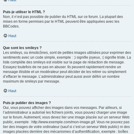
Haut
Puis-je utiliser le HTML ?
Non, il n’est pas possible de publier du HTML sur ce forum. La plupart des
mises en forme permises par le HTML peuvent être appliquées avec les
BBCodes.
Haut
Que sont les smileys ?
Les smileys, ou émoticônes, sont de petites images utilisées pour exprimer des
sentiments avec un code simple, exemple : :) signifie joyeux, :( signifie triste. La
liste complète des smileys est visible sur la page de rédaction de message.
Essayez toutefois de ne pas en abuser. Ils peuvent rapidement rendre un
message illisible et un modérateur peut décider de les retirer ou simplement
d’effacer le message. L’administrateur peut aussi avoir défini un nombre
maximum de smileys par message.
Haut
Puis-je publier des images ?
Oui, vous pouvez afficher des images dans vos messages. Par ailleurs, si
l’administrateur a autorisé les fichiers joints, vous pouvez charger une image
sur le forum. Autrement, vous devez lier une image placée sur un serveur Web
public, exemple : http://www.exemple.com/mon-image.gif. Vous ne pouvez pas
lier des images de votre ordinateur (sauf si c’est un serveur Web public) ni des
images placées derrière des mécanismes d’authentification, exemple : boîtes