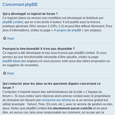
Concernant phpBB
Qui a développé ce logiciel de forum ?
Ce logiciel (dans sa version non modifiée) est développé et distribué par
phpBB Limited
, qui en a les droits d’auteur. Il est publié sous la licence
publique générale GNU version 2 (GPL-2.0) et peut être diffusé librement. Pour
plus d’informations, visitez la page «
À propos de phpBB
» (en anglais).
Haut
Pourquoi la fonctionnalité X n’est pas disponible ?
Ce logiciel a été développé et mis sous licence par phpBB Limited. Si vous
pensez qu’une fonctionnalité nécessite d’être ajoutée, visitez la page
phpBB Ideas
(en anglais) où vous pouvez voter pour des idées proposées ou
en suggérer de nouvelles.
Haut
Qui contacter pour les abus ou les questions légales concernant ce
forum ?
Contactez n’importe lequel des administrateurs de la liste « L’équipe du
forum ». Si vous restez sans réponse alors prenez contact avec le propriétaire
du domaine (en faisant une
recherche sur whois
) ou si un service gratuit est
utilisé (exemple : Yahoo!, Free, f2s.com, etc.), avec le service de gestion ou des
abus. Notez que phpBB Limited
n’a absolument aucun contrôle
et ne peut
être, en aucun cas, tenu pour responsable sur
comment
,
où
ou
par qui
ce