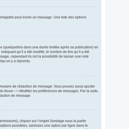
nregistré pour écrire un message. Une liste des options
 (quelquefois dans une durée limitée après sa publication) en
iquant qu’il a été modifié, le nombre de fois qu’il a été
sage, cependant ils ont la possibilité de laisser une note
elqu’un y a répondu.
rmulaire de rédaction de message. Vous pouvez aussi ajouter
du forum --> Modifier les préférences de message
). Par la suite,
daction de message.
ermissions), cliquez sur l’onglet
Sondage
sous la partie
ptions possibles, saisissez une option par ligne dans le