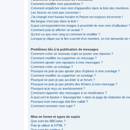
Comment modifier mes paramètres ?
Comment empêcher mon nom d’apparaître dans la liste des membres
Les heures ne sont pas correctes !
J’ai changé mon fuseau horaire et l’heure est toujours incorrecte !
Ma langue n’est pas dans la liste !
A quoi correspondent les images à proximité de mon nom d’utilisateur 
Comment puis-je afficher un avatar ?
Qu’est-ce que mon rang et comment le modifier ?
Lorsque je clique sur le lien
courriel
d’un membre, on me demande de m
Problèmes liés à la publication de messages
Comment créer un nouveau sujet ou poster une réponse ?
Comment modifier ou supprimer un message ?
Comment ajouter une signature à mes messages ?
Comment créer un sondage ?
Pourquoi ne puis-je pas ajouter plus d’options à mon sondage ?
Comment modifier ou supprimer un sondage ?
Pourquoi ne puis-je pas accéder à un forum ?
Pourquoi ne puis-je pas joindre des fichiers à mon message ?
Pourquoi ai-je reçu un avertissement ?
Comment rapporter des messages à un modérateur ?
À quoi sert le bouton « Sauvegarder » dans la page de rédaction de 
Pourquoi mon message doit être validé ?
Comment remonter mon sujet ?
Mise en forme et types de sujets
Que sont les BBCodes ?
Puis-je utiliser le HTML ?
Que sont les smileys ?