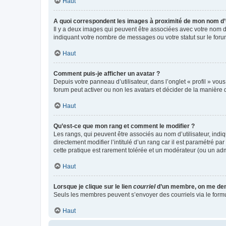
Haut
A quoi correspondent les images à proximité de mon nom d’u
Il y a deux images qui peuvent être associées avec votre nom d’
indiquant votre nombre de messages ou votre statut sur le fo
Haut
Comment puis-je afficher un avatar ?
Depuis votre panneau d’utilisateur, dans l’onglet « profil » vou
forum peut activer ou non les avatars et décider de la manière d
Haut
Qu’est-ce que mon rang et comment le modifier ?
Les rangs, qui peuvent être associés au nom d’utilisateur, ind
directement modifier l’intitulé d’un rang car il est paramétré p
cette pratique est rarement tolérée et un modérateur (ou un ad
Haut
Lorsque je clique sur le lien
courriel
d’un membre, on me de
Seuls les membres peuvent s’envoyer des courriels via le formulai
Haut