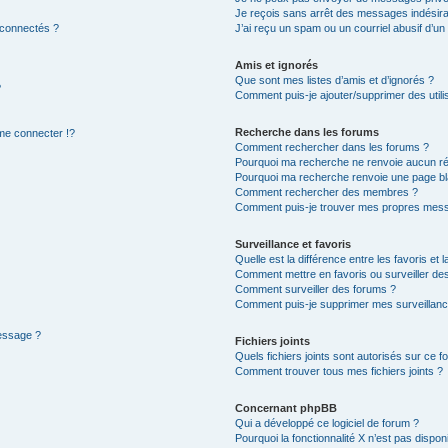
Je reçois sans arrêt des messages indésira
 connectés ?
J’ai reçu un spam ou un courriel abusif d’u
Amis et ignorés
Que sont mes listes d’amis et d’ignorés ?
?
Comment puis-je ajouter/supprimer des utilis
Recherche dans les forums
e connecter !?
Comment rechercher dans les forums ?
Pourquoi ma recherche ne renvoie aucun ré
Pourquoi ma recherche renvoie une page bl
Comment rechercher des membres ?
Comment puis-je trouver mes propres mess
Surveillance et favoris
Quelle est la différence entre les favoris et l
Comment mettre en favoris ou surveiller des
Comment surveiller des forums ?
Comment puis-je supprimer mes surveillanc
message ?
Fichiers joints
Quels fichiers joints sont autorisés sur ce f
Comment trouver tous mes fichiers joints ?
Concernant phpBB
Qui a développé ce logiciel de forum ?
Pourquoi la fonctionnalité X n’est pas dispon