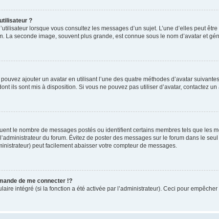
tilisateur ?
utilisateur lorsque vous consultez les messages d’un sujet. L’une d’elles peut êtr
rum. La seconde image, souvent plus grande, est connue sous le nom d’avatar et 
s pouvez ajouter un avatar en utilisant l’une des quatre méthodes d’avatar suivantes 
ont ils sont mis à disposition. Si vous ne pouvez pas utiliser d’avatar, contactez un
iquent le nombre de messages postés ou identifient certains membres tels que les 
ar l’administrateur du forum. Évitez de poster des messages sur le forum dans le seu
ministrateur) peut facilement abaisser votre compteur de messages.
mande de me connecter !?
re intégré (si la fonction a été activée par l’administrateur). Ceci pour empêcher l’u