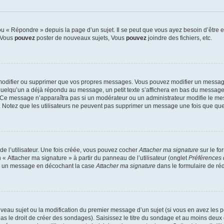
 « Répondre » depuis la page d’un sujet. Il se peut que vous ayez besoin d’être e
: Vous
pouvez
poster de nouveaux sujets, Vous
pouvez
joindre des fichiers, etc.
modifier ou supprimer que vos propres messages. Vous pouvez modifier un message
lqu’un a déjà répondu au message, un petit texte s’affichera en bas du message ind
n. Ce message n’apparaîtra pas si un modérateur ou un administrateur modifie le mes
ive. Notez que les utilisateurs ne peuvent pas supprimer un message une fois que qu
e l’utilisateur. Une fois créée, vous pouvez cocher
Attacher ma signature
sur le fo
 « Attacher ma signature » à partir du panneau de l’utilisateur (onglet
Préférences 
 à un message en décochant la case
Attacher ma signature
dans le formulaire de ré
ouveau sujet ou la modification du premier message d’un sujet (si vous en avez les p
 le droit de créer des sondages). Saisissez le titre du sondage et au moins deux o