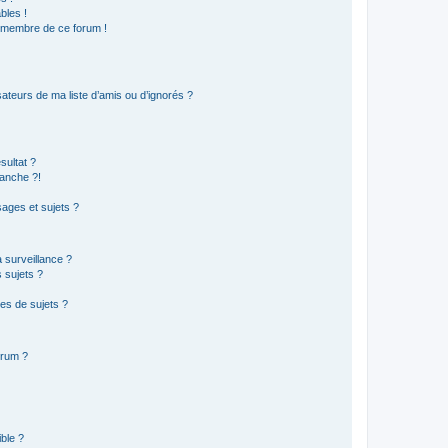
bles !
n membre de ce forum !
ateurs de ma liste d’amis ou d’ignorés ?
sultat ?
anche ?!
ages et sujets ?
a surveillance ?
 sujets ?
es de sujets ?
orum ?
ible ?