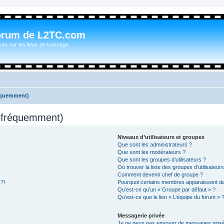
orum de L2TC.com
um sur les lieux de tournage
réquemment)
s fréquemment)
Niveaux d’utilisateurs et groupes
Que sont les administrateurs ?
Que sont les modérateurs ?
Que sont les groupes d’utilisateurs ?
Où trouver la liste des groupes d’utilisateur
Comment devenir chef de groupe ?
 ?!
Pourquoi certains membres apparaissent dan
Qu’est-ce qu’un « Groupe par défaut » ?
Qu’est-ce que le lien « L’équipe du forum » 
Messagerie privée
Je ne peux pas envoyer de messages privé