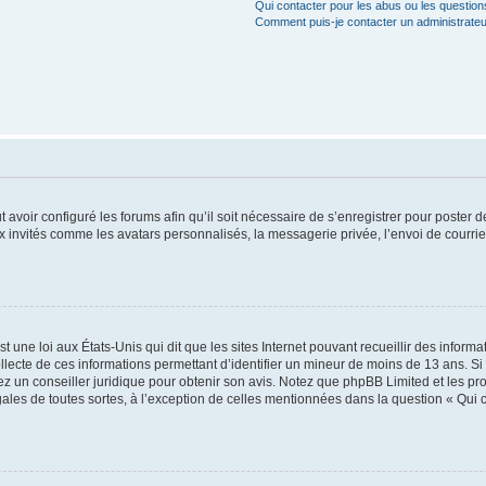
Qui contacter pour les abus ou les questio
Comment puis-je contacter un administrateu
t avoir configuré les forums afin qu’il soit nécessaire de s’enregistrer pour poster
x invités comme les avatars personnalisés, la messagerie privée, l’envoi de courri
t une loi aux États-Unis qui dit que les sites Internet pouvant recueillir des infor
ollecte de ces informations permettant d’identifier un mineur de moins de 13 ans. S
tez un conseiller juridique pour obtenir son avis. Notez que phpBB Limited et les pr
gales de toutes sortes, à l’exception de celles mentionnées dans la question « Qui