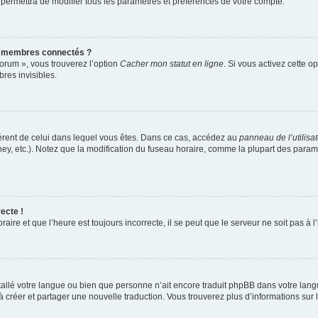
 permettra de modifier tous les paramètres et préférences de votre compte.
s membres connectés ?
forum », vous trouverez l’option
Cacher mon statut en ligne
. Si vous activez cette o
es invisibles.
ifférent de celui dans lequel vous êtes. Dans ce cas, accédez au
panneau de l’utilisa
ney, etc.). Notez que la modification du fuseau horaire, comme la plupart des para
ecte !
aire et que l’heure est toujours incorrecte, il se peut que le serveur ne soit pas à
installé votre langue ou bien que personne n’ait encore traduit phpBB dans votre l
s à créer et partager une nouvelle traduction. Vous trouverez plus d’informations sur l