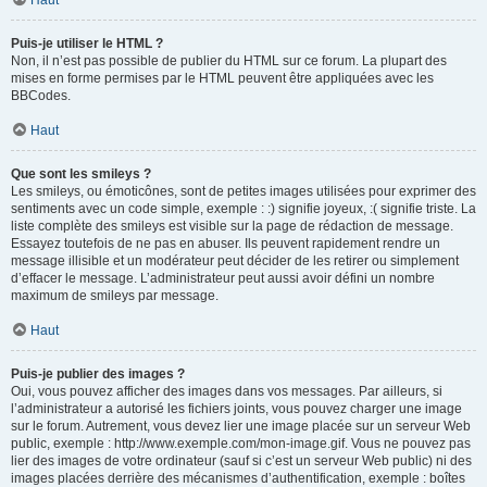
Haut
Puis-je utiliser le HTML ?
Non, il n’est pas possible de publier du HTML sur ce forum. La plupart des
mises en forme permises par le HTML peuvent être appliquées avec les
BBCodes.
Haut
Que sont les smileys ?
Les smileys, ou émoticônes, sont de petites images utilisées pour exprimer des
sentiments avec un code simple, exemple : :) signifie joyeux, :( signifie triste. La
liste complète des smileys est visible sur la page de rédaction de message.
Essayez toutefois de ne pas en abuser. Ils peuvent rapidement rendre un
message illisible et un modérateur peut décider de les retirer ou simplement
d’effacer le message. L’administrateur peut aussi avoir défini un nombre
maximum de smileys par message.
Haut
Puis-je publier des images ?
Oui, vous pouvez afficher des images dans vos messages. Par ailleurs, si
l’administrateur a autorisé les fichiers joints, vous pouvez charger une image
sur le forum. Autrement, vous devez lier une image placée sur un serveur Web
public, exemple : http://www.exemple.com/mon-image.gif. Vous ne pouvez pas
lier des images de votre ordinateur (sauf si c’est un serveur Web public) ni des
images placées derrière des mécanismes d’authentification, exemple : boîtes