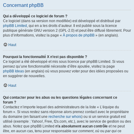
Concernant phpBB
Qui a développé ce logiciel de forum ?
Ce logiciel (dans sa version non modifiée) est développé et distribué par
phpBB Limited
, qui en a les droits d’auteur. Il est publié sous la licence
publique générale GNU version 2 (GPL-2.0) et peut être diffusé librement. Pour
plus d’informations, visitez la page «
À propos de phpBB
» (en anglais).
Haut
Pourquoi la fonctionnalité X n’est pas disponible ?
Ce logiciel a été développé et mis sous licence par phpBB Limited. Si vous
pensez qu’une fonctionnalité nécessite d’être ajoutée, visitez la page
phpBB Ideas
(en anglais) où vous pouvez voter pour des idées proposées ou
en suggérer de nouvelles.
Haut
Qui contacter pour les abus ou les questions légales concernant ce
forum ?
Contactez n’importe lequel des administrateurs de la liste « L’équipe du
forum ». Si vous restez sans réponse alors prenez contact avec le propriétaire
du domaine (en faisant une
recherche sur whois
) ou si un service gratuit est
utilisé (exemple : Yahoo!, Free, f2s.com, etc.), avec le service de gestion ou des
abus. Notez que phpBB Limited
n’a absolument aucun contrôle
et ne peut
être, en aucun cas, tenu pour responsable sur
comment
,
où
ou
par qui
ce