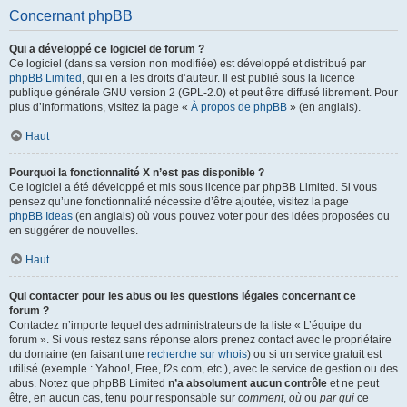
Concernant phpBB
Qui a développé ce logiciel de forum ?
Ce logiciel (dans sa version non modifiée) est développé et distribué par
phpBB Limited
, qui en a les droits d’auteur. Il est publié sous la licence
publique générale GNU version 2 (GPL-2.0) et peut être diffusé librement. Pour
plus d’informations, visitez la page «
À propos de phpBB
» (en anglais).
Haut
Pourquoi la fonctionnalité X n’est pas disponible ?
Ce logiciel a été développé et mis sous licence par phpBB Limited. Si vous
pensez qu’une fonctionnalité nécessite d’être ajoutée, visitez la page
phpBB Ideas
(en anglais) où vous pouvez voter pour des idées proposées ou
en suggérer de nouvelles.
Haut
Qui contacter pour les abus ou les questions légales concernant ce
forum ?
Contactez n’importe lequel des administrateurs de la liste « L’équipe du
forum ». Si vous restez sans réponse alors prenez contact avec le propriétaire
du domaine (en faisant une
recherche sur whois
) ou si un service gratuit est
utilisé (exemple : Yahoo!, Free, f2s.com, etc.), avec le service de gestion ou des
abus. Notez que phpBB Limited
n’a absolument aucun contrôle
et ne peut
être, en aucun cas, tenu pour responsable sur
comment
,
où
ou
par qui
ce