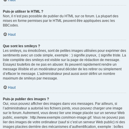
Haut
Puis-je utiliser le HTML ?
Non, il n’est pas possible de publier du HTML sur ce forum. La plupart des
mises en forme permises par le HTML peuvent être appliquées avec les
BBCodes.
Haut
Que sont les smileys ?
Les smileys, ou émoticônes, sont de petites images utilisées pour exprimer des
sentiments avec un code simple, exemple : :) signifie joyeux, :( signifie triste. La
liste complète des smileys est visible sur la page de rédaction de message.
Essayez toutefois de ne pas en abuser. Ils peuvent rapidement rendre un
message illisible et un modérateur peut décider de les retirer ou simplement
d’effacer le message. L’administrateur peut aussi avoir défini un nombre
maximum de smileys par message.
Haut
Puis-je publier des images ?
Oui, vous pouvez afficher des images dans vos messages. Par ailleurs, si
l’administrateur a autorisé les fichiers joints, vous pouvez charger une image
sur le forum. Autrement, vous devez lier une image placée sur un serveur Web
public, exemple : http://www.exemple.com/mon-image.gif. Vous ne pouvez pas
lier des images de votre ordinateur (sauf si c’est un serveur Web public) ni des
images placées derrière des mécanismes d’authentification, exemple : boîtes