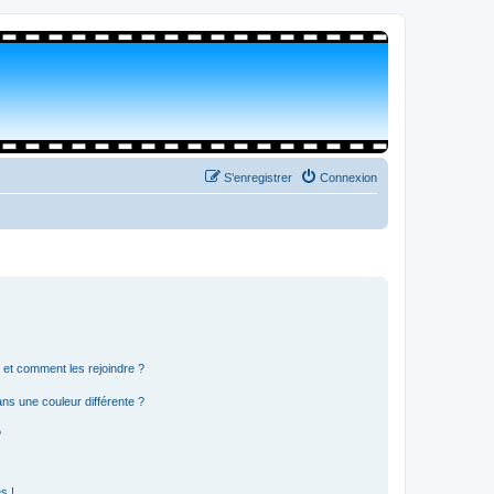
S’enregistrer
Connexion
s et comment les rejoindre ?
s une couleur différente ?
?
s !