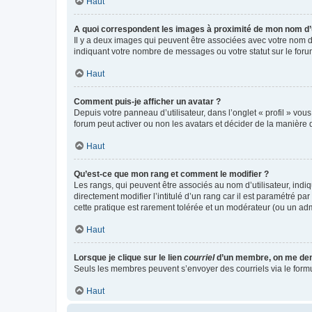
Haut
A quoi correspondent les images à proximité de mon nom d’u
Il y a deux images qui peuvent être associées avec votre nom d’
indiquant votre nombre de messages ou votre statut sur le fo
Haut
Comment puis-je afficher un avatar ?
Depuis votre panneau d’utilisateur, dans l’onglet « profil » vou
forum peut activer ou non les avatars et décider de la manière d
Haut
Qu’est-ce que mon rang et comment le modifier ?
Les rangs, qui peuvent être associés au nom d’utilisateur, ind
directement modifier l’intitulé d’un rang car il est paramétré p
cette pratique est rarement tolérée et un modérateur (ou un ad
Haut
Lorsque je clique sur le lien
courriel
d’un membre, on me de
Seuls les membres peuvent s’envoyer des courriels via le formulai
Haut