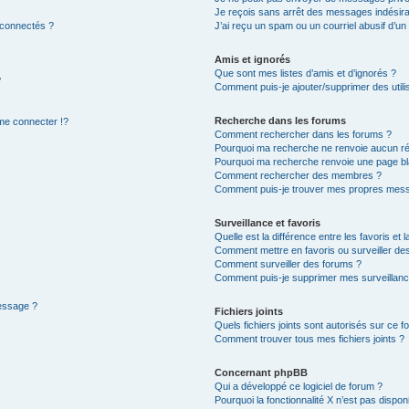
Je reçois sans arrêt des messages indésira
 connectés ?
J’ai reçu un spam ou un courriel abusif d’u
Amis et ignorés
Que sont mes listes d’amis et d’ignorés ?
?
Comment puis-je ajouter/supprimer des utilis
Recherche dans les forums
e connecter !?
Comment rechercher dans les forums ?
Pourquoi ma recherche ne renvoie aucun ré
Pourquoi ma recherche renvoie une page bl
Comment rechercher des membres ?
Comment puis-je trouver mes propres mess
Surveillance et favoris
Quelle est la différence entre les favoris et l
Comment mettre en favoris ou surveiller des
Comment surveiller des forums ?
Comment puis-je supprimer mes surveillanc
message ?
Fichiers joints
Quels fichiers joints sont autorisés sur ce f
Comment trouver tous mes fichiers joints ?
Concernant phpBB
Qui a développé ce logiciel de forum ?
Pourquoi la fonctionnalité X n’est pas dispon