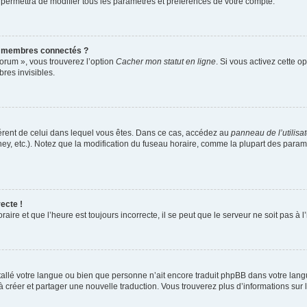
 permettra de modifier tous les paramètres et préférences de votre compte.
s membres connectés ?
forum », vous trouverez l’option
Cacher mon statut en ligne
. Si vous activez cette o
es invisibles.
ifférent de celui dans lequel vous êtes. Dans ce cas, accédez au
panneau de l’utilisa
ney, etc.). Notez que la modification du fuseau horaire, comme la plupart des para
ecte !
aire et que l’heure est toujours incorrecte, il se peut que le serveur ne soit pas à
installé votre langue ou bien que personne n’ait encore traduit phpBB dans votre l
s à créer et partager une nouvelle traduction. Vous trouverez plus d’informations sur l