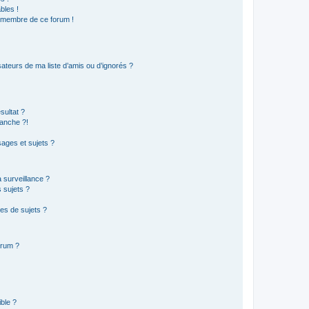
bles !
n membre de ce forum !
ateurs de ma liste d’amis ou d’ignorés ?
sultat ?
anche ?!
ages et sujets ?
a surveillance ?
 sujets ?
es de sujets ?
orum ?
ible ?