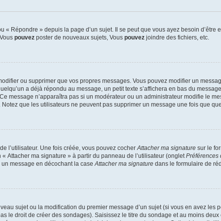
 « Répondre » depuis la page d’un sujet. Il se peut que vous ayez besoin d’être e
: Vous
pouvez
poster de nouveaux sujets, Vous
pouvez
joindre des fichiers, etc.
modifier ou supprimer que vos propres messages. Vous pouvez modifier un message
lqu’un a déjà répondu au message, un petit texte s’affichera en bas du message ind
n. Ce message n’apparaîtra pas si un modérateur ou un administrateur modifie le mes
ive. Notez que les utilisateurs ne peuvent pas supprimer un message une fois que qu
e l’utilisateur. Une fois créée, vous pouvez cocher
Attacher ma signature
sur le fo
 « Attacher ma signature » à partir du panneau de l’utilisateur (onglet
Préférences 
 à un message en décochant la case
Attacher ma signature
dans le formulaire de ré
ouveau sujet ou la modification du premier message d’un sujet (si vous en avez les p
 le droit de créer des sondages). Saisissez le titre du sondage et au moins deux o