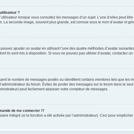
tilisateur ?
utilisateur lorsque vous consultez les messages d’un sujet. L’une d’elles peut êtr
rum. La seconde image, souvent plus grande, est connue sous le nom d’avatar et 
s pouvez ajouter un avatar en utilisant l’une des quatre méthodes d’avatar suivantes 
ont ils sont mis à disposition. Si vous ne pouvez pas utiliser d’avatar, contactez un
iquent le nombre de messages postés ou identifient certains membres tels que les 
ar l’administrateur du forum. Évitez de poster des messages sur le forum dans le seu
ministrateur) peut facilement abaisser votre compteur de messages.
mande de me connecter !?
re intégré (si la fonction a été activée par l’administrateur). Ceci pour empêcher l’u