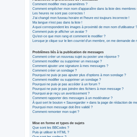
Comment modifier mes paramètres ?
Comment empêcher mon nom d’apparaître dans la liste des membres
Les heures ne sont pas correctes !
J’ai changé mon fuseau horaire et l’heure est toujours incorrecte !
Ma langue n’est pas dans la liste !
A quoi correspondent les images à proximité de mon nom d’utilisateur 
Comment puis-je afficher un avatar ?
Qu’est-ce que mon rang et comment le modifier ?
Lorsque je clique sur le lien
courriel
d’un membre, on me demande de m
Problèmes liés à la publication de messages
Comment créer un nouveau sujet ou poster une réponse ?
Comment modifier ou supprimer un message ?
Comment ajouter une signature à mes messages ?
Comment créer un sondage ?
Pourquoi ne puis-je pas ajouter plus d’options à mon sondage ?
Comment modifier ou supprimer un sondage ?
Pourquoi ne puis-je pas accéder à un forum ?
Pourquoi ne puis-je pas joindre des fichiers à mon message ?
Pourquoi ai-je reçu un avertissement ?
Comment rapporter des messages à un modérateur ?
À quoi sert le bouton « Sauvegarder » dans la page de rédaction de 
Pourquoi mon message doit être validé ?
Comment remonter mon sujet ?
Mise en forme et types de sujets
Que sont les BBCodes ?
Puis-je utiliser le HTML ?
Que sont les smileys ?