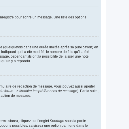
nregistré pour écrire un message. Une liste des options
 (quelquefois dans une durée limitée après sa publication) en
iquant qu’il a été modifié, le nombre de fois qu’il a été
sage, cependant ils ont la possibilité de laisser une note
elqu’un y a répondu.
rmulaire de rédaction de message. Vous pouvez aussi ajouter
du forum --> Modifier les préférences de message
). Par la suite,
daction de message.
ermissions), cliquez sur l’onglet
Sondage
sous la partie
ptions possibles, saisissez une option par ligne dans le