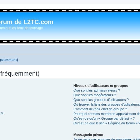
orum de L2TC.com
um sur les lieux de tournage
réquemment)
s fréquemment)
Niveaux d’utilisateurs et groupes
Que sont les administrateurs ?
Que sont les modérateurs ?
Que sont les groupes d’utilisateurs ?
Où trouver la liste des groupes d’utilisateur
Comment devenir chef de groupe ?
 ?!
Pourquoi certains membres apparaissent dan
Qu’est-ce qu’un « Groupe par défaut » ?
Qu’est-ce que le lien « L’équipe du forum » 
Messagerie privée
Je ne peux pas envoyer de messages privé