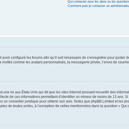
Qui contacter pour les abus ou les questio
Comment puis-je contacter un administrateu
t avoir configuré les forums afin qu’il soit nécessaire de s’enregistrer pour poster
x invités comme les avatars personnalisés, la messagerie privée, l’envoi de courri
t une loi aux États-Unis qui dit que les sites Internet pouvant recueillir des infor
ollecte de ces informations permettant d’identifier un mineur de moins de 13 ans. S
tez un conseiller juridique pour obtenir son avis. Notez que phpBB Limited et les pr
gales de toutes sortes, à l’exception de celles mentionnées dans la question « Qui