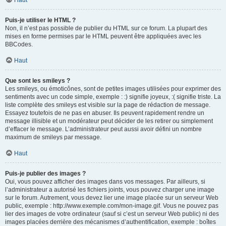
Haut
Puis-je utiliser le HTML ?
Non, il n’est pas possible de publier du HTML sur ce forum. La plupart des
mises en forme permises par le HTML peuvent être appliquées avec les
BBCodes.
Haut
Que sont les smileys ?
Les smileys, ou émoticônes, sont de petites images utilisées pour exprimer des
sentiments avec un code simple, exemple : :) signifie joyeux, :( signifie triste. La
liste complète des smileys est visible sur la page de rédaction de message.
Essayez toutefois de ne pas en abuser. Ils peuvent rapidement rendre un
message illisible et un modérateur peut décider de les retirer ou simplement
d’effacer le message. L’administrateur peut aussi avoir défini un nombre
maximum de smileys par message.
Haut
Puis-je publier des images ?
Oui, vous pouvez afficher des images dans vos messages. Par ailleurs, si
l’administrateur a autorisé les fichiers joints, vous pouvez charger une image
sur le forum. Autrement, vous devez lier une image placée sur un serveur Web
public, exemple : http://www.exemple.com/mon-image.gif. Vous ne pouvez pas
lier des images de votre ordinateur (sauf si c’est un serveur Web public) ni des
images placées derrière des mécanismes d’authentification, exemple : boîtes