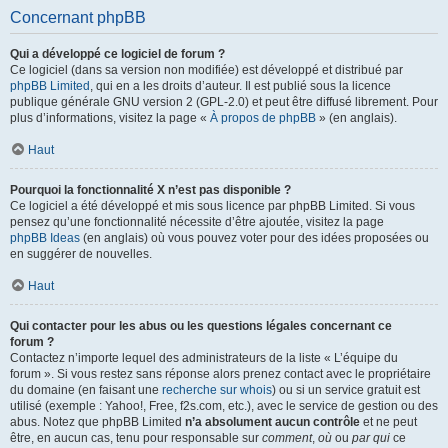
Concernant phpBB
Qui a développé ce logiciel de forum ?
Ce logiciel (dans sa version non modifiée) est développé et distribué par
phpBB Limited
, qui en a les droits d’auteur. Il est publié sous la licence
publique générale GNU version 2 (GPL-2.0) et peut être diffusé librement. Pour
plus d’informations, visitez la page «
À propos de phpBB
» (en anglais).
Haut
Pourquoi la fonctionnalité X n’est pas disponible ?
Ce logiciel a été développé et mis sous licence par phpBB Limited. Si vous
pensez qu’une fonctionnalité nécessite d’être ajoutée, visitez la page
phpBB Ideas
(en anglais) où vous pouvez voter pour des idées proposées ou
en suggérer de nouvelles.
Haut
Qui contacter pour les abus ou les questions légales concernant ce
forum ?
Contactez n’importe lequel des administrateurs de la liste « L’équipe du
forum ». Si vous restez sans réponse alors prenez contact avec le propriétaire
du domaine (en faisant une
recherche sur whois
) ou si un service gratuit est
utilisé (exemple : Yahoo!, Free, f2s.com, etc.), avec le service de gestion ou des
abus. Notez que phpBB Limited
n’a absolument aucun contrôle
et ne peut
être, en aucun cas, tenu pour responsable sur
comment
,
où
ou
par qui
ce