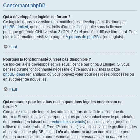
Concernant phpBB
Qui a développé ce logiciel de forum ?
Ce logiciel (dans sa version non modifiée) est développé et distribué par
phpBB Limited
, qui en a les droits d’auteur. Il est publié sous la licence
publique générale GNU version 2 (GPL-2.0) et peut être diffusé librement. Pour
plus d’informations, visitez la page «
À propos de phpBB
» (en anglais).
Haut
Pourquoi la fonctionnalité X n’est pas disponible ?
Ce logiciel a été développé et mis sous licence par phpBB Limited. Si vous
pensez qu’une fonctionnalité nécessite d’être ajoutée, visitez la page
phpBB Ideas
(en anglais) où vous pouvez voter pour des idées proposées ou
en suggérer de nouvelles.
Haut
Qui contacter pour les abus ou les questions légales concernant ce
forum ?
Contactez n’importe lequel des administrateurs de la liste « L’équipe du
forum ». Si vous restez sans réponse alors prenez contact avec le propriétaire
du domaine (en faisant une
recherche sur whois
) ou si un service gratuit est
utilisé (exemple : Yahoo!, Free, f2s.com, etc.), avec le service de gestion ou des
abus. Notez que phpBB Limited
n’a absolument aucun contrôle
et ne peut
être, en aucun cas, tenu pour responsable sur
comment
,
où
ou
par qui
ce