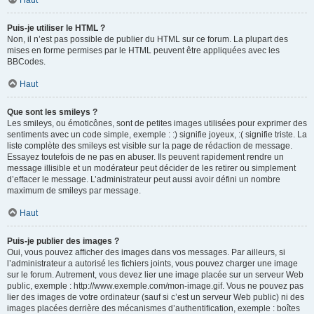
Haut
Puis-je utiliser le HTML ?
Non, il n’est pas possible de publier du HTML sur ce forum. La plupart des
mises en forme permises par le HTML peuvent être appliquées avec les
BBCodes.
Haut
Que sont les smileys ?
Les smileys, ou émoticônes, sont de petites images utilisées pour exprimer des
sentiments avec un code simple, exemple : :) signifie joyeux, :( signifie triste. La
liste complète des smileys est visible sur la page de rédaction de message.
Essayez toutefois de ne pas en abuser. Ils peuvent rapidement rendre un
message illisible et un modérateur peut décider de les retirer ou simplement
d’effacer le message. L’administrateur peut aussi avoir défini un nombre
maximum de smileys par message.
Haut
Puis-je publier des images ?
Oui, vous pouvez afficher des images dans vos messages. Par ailleurs, si
l’administrateur a autorisé les fichiers joints, vous pouvez charger une image
sur le forum. Autrement, vous devez lier une image placée sur un serveur Web
public, exemple : http://www.exemple.com/mon-image.gif. Vous ne pouvez pas
lier des images de votre ordinateur (sauf si c’est un serveur Web public) ni des
images placées derrière des mécanismes d’authentification, exemple : boîtes