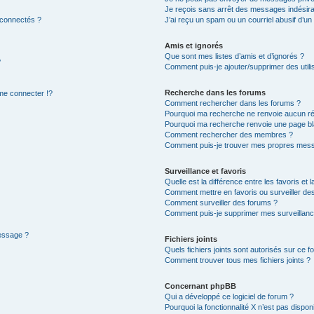
Je reçois sans arrêt des messages indésira
 connectés ?
J’ai reçu un spam ou un courriel abusif d’u
Amis et ignorés
Que sont mes listes d’amis et d’ignorés ?
?
Comment puis-je ajouter/supprimer des utilis
Recherche dans les forums
e connecter !?
Comment rechercher dans les forums ?
Pourquoi ma recherche ne renvoie aucun ré
Pourquoi ma recherche renvoie une page bl
Comment rechercher des membres ?
Comment puis-je trouver mes propres mess
Surveillance et favoris
Quelle est la différence entre les favoris et l
Comment mettre en favoris ou surveiller des
Comment surveiller des forums ?
Comment puis-je supprimer mes surveillanc
message ?
Fichiers joints
Quels fichiers joints sont autorisés sur ce f
Comment trouver tous mes fichiers joints ?
Concernant phpBB
Qui a développé ce logiciel de forum ?
Pourquoi la fonctionnalité X n’est pas dispon