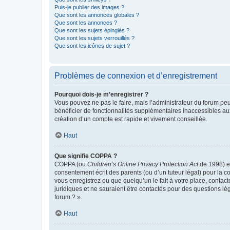
Puis-je publier des images ?
Que sont les annonces globales ?
Que sont les annonces ?
Que sont les sujets épinglés ?
Que sont les sujets verrouillés ?
Que sont les icônes de sujet ?
Problèmes de connexion et d’enregistrement
Pourquoi dois-je m’enregistrer ?
Vous pouvez ne pas le faire, mais l’administrateur du forum peu
bénéficier de fonctionnalités supplémentaires inaccessibles au
création d’un compte est rapide et vivement conseillée.
Haut
Que signifie COPPA ?
COPPA (ou
Children’s Online Privacy Protection Act
de 1998) es
consentement écrit des parents (ou d’un tuteur légal) pour la c
vous enregistrez ou que quelqu’un le fait à votre place, contac
juridiques et ne sauraient être contactés pour des questions lé
forum ? ».
Haut