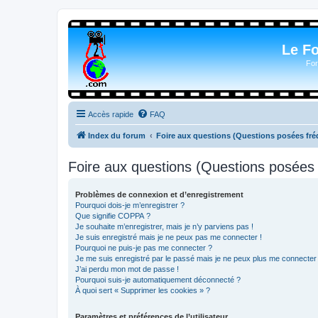
Le F
For
Accès rapide
FAQ
Index du forum
Foire aux questions (Questions posées f
Foire aux questions (Questions posée
Problèmes de connexion et d’enregistrement
Pourquoi dois-je m’enregistrer ?
Que signifie COPPA ?
Je souhaite m’enregistrer, mais je n’y parviens pas !
Je suis enregistré mais je ne peux pas me connecter !
Pourquoi ne puis-je pas me connecter ?
Je me suis enregistré par le passé mais je ne peux plus me connecter
J’ai perdu mon mot de passe !
Pourquoi suis-je automatiquement déconnecté ?
À quoi sert « Supprimer les cookies » ?
Paramètres et préférences de l’utilisateur