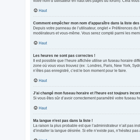
votre nom d’utilisateur en haut des pages du forum). Cela vous
Haut
Comment empêcher mon nom d’apparaître dans la liste de
Depuis votre panneau de l’utilisateur, onglet « Préférences du 
modérateurs et vous-même. Vous serez compté parmi les membr
Haut
Les heures ne sont pas correctes !
Il est possible que l’heure affichée utilise un fuseau horaire d
zone où vous vous trouvez (ex : Londres, Paris, New York, Syd
n’êtes pas enregistré, c’est le bon moment pour le faire.
Haut
J’ai changé mon fuseau horaire et l’heure est toujours incorr
Si vous êtes sûr d’avoir correctement paramétré votre fuseau hor
Haut
Ma langue n’est pas dans la liste !
La raison la plus probable est que l’administrateur n’ait pas 
d’installer la langue désirée. Si elle n’existe pas, n’hésitez pa