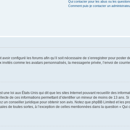
Qui contacter pour les abus ou les questio
Comment puis-je contacter un administrateu
t avoir configuré les forums afin qu’il soit nécessaire de s’enregistrer pour poster
x invités comme les avatars personnalisés, la messagerie privée, l’envoi de courri
t une loi aux États-Unis qui dit que les sites Internet pouvant recueillir des infor
ollecte de ces informations permettant d’identifier un mineur de moins de 13 ans. S
tez un conseiller juridique pour obtenir son avis. Notez que phpBB Limited et les pr
gales de toutes sortes, à l’exception de celles mentionnées dans la question « Qui