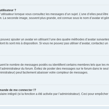
tilisateur ?
utilisateur lorsque vous consultez les messages d’un sujet. L’une d’elles peut êtr
rum. La seconde image, souvent plus grande, est connue sous le nom d’avatar et 
s pouvez ajouter un avatar en utilisant l’une des quatre méthodes d’avatar suivantes 
ont ils sont mis à disposition. Si vous ne pouvez pas utiliser d’avatar, contactez un
iquent le nombre de messages postés ou identifient certains membres tels que les 
ar l’administrateur du forum. Évitez de poster des messages sur le forum dans le seu
ministrateur) peut facilement abaisser votre compteur de messages.
mande de me connecter !?
re intégré (si la fonction a été activée par l’administrateur). Ceci pour empêcher l’u