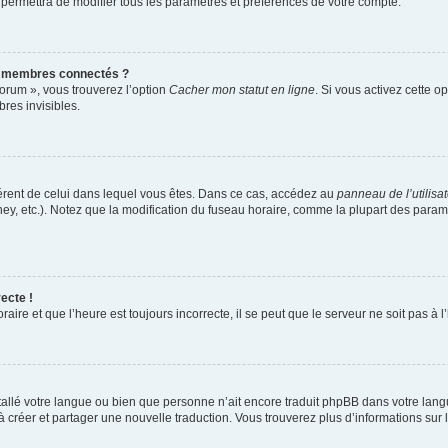
 permettra de modifier tous les paramètres et préférences de votre compte.
s membres connectés ?
forum », vous trouverez l’option
Cacher mon statut en ligne
. Si vous activez cette o
es invisibles.
ifférent de celui dans lequel vous êtes. Dans ce cas, accédez au
panneau de l’utilisa
ney, etc.). Notez que la modification du fuseau horaire, comme la plupart des para
ecte !
aire et que l’heure est toujours incorrecte, il se peut que le serveur ne soit pas à
installé votre langue ou bien que personne n’ait encore traduit phpBB dans votre l
s à créer et partager une nouvelle traduction. Vous trouverez plus d’informations sur l