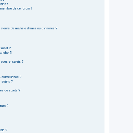
bles !
n membre de ce forum !
ateurs de ma liste d’amis ou d’ignorés ?
sultat ?
anche ?!
ages et sujets ?
a surveillance ?
 sujets ?
es de sujets ?
orum ?
ible ?