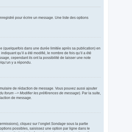
nregistré pour écrire un message. Une liste des options
 (quelquefois dans une durée limitée après sa publication) en
iquant qu’il a été modifié, le nombre de fois qu’il a été
sage, cependant ils ont la possibilité de laisser une note
elqu’un y a répondu.
rmulaire de rédaction de message. Vous pouvez aussi ajouter
du forum --> Modifier les préférences de message
). Par la suite,
daction de message.
ermissions), cliquez sur l’onglet
Sondage
sous la partie
ptions possibles, saisissez une option par ligne dans le