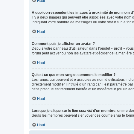
Haut
A quoi correspondent les images à proximité de mon nom d’u
Il y a deux images qui peuvent être associées avec votre nom d’
indiquant votre nombre de messages ou votre statut sur le fo
Haut
Comment puis-je afficher un avatar ?
Depuis votre panneau d’utilisateur, dans l’onglet « profil » vou
forum peut activer ou non les avatars et décider de la manière d
Haut
Qu’est-ce que mon rang et comment le modifier ?
Les rangs, qui peuvent être associés au nom d’utilisateur, ind
directement modifier l’intitulé d’un rang car il est paramétré p
cette pratique est rarement tolérée et un modérateur (ou un ad
Haut
Lorsque je clique sur le lien
courriel
d’un membre, on me de
Seuls les membres peuvent s’envoyer des courriels via le formulai
Haut