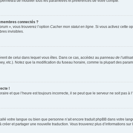
 permettra de modifier tous les paramètres et préférences de votre compte.
s membres connectés ?
forum », vous trouverez l’option
Cacher mon statut en ligne
. Si vous activez cette o
es invisibles.
ifférent de celui dans lequel vous êtes. Dans ce cas, accédez au
panneau de l’utilisa
ney, etc.). Notez que la modification du fuseau horaire, comme la plupart des para
ecte !
aire et que l’heure est toujours incorrecte, il se peut que le serveur ne soit pas à
installé votre langue ou bien que personne n’ait encore traduit phpBB dans votre l
s à créer et partager une nouvelle traduction. Vous trouverez plus d’informations sur l