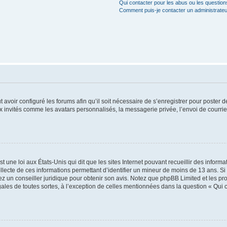
Qui contacter pour les abus ou les questio
Comment puis-je contacter un administrateu
t avoir configuré les forums afin qu’il soit nécessaire de s’enregistrer pour poster
x invités comme les avatars personnalisés, la messagerie privée, l’envoi de courri
t une loi aux États-Unis qui dit que les sites Internet pouvant recueillir des infor
ollecte de ces informations permettant d’identifier un mineur de moins de 13 ans. S
tez un conseiller juridique pour obtenir son avis. Notez que phpBB Limited et les pr
gales de toutes sortes, à l’exception de celles mentionnées dans la question « Qui