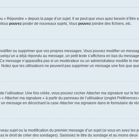
 « Répondre » depuis la page d’un sujet. Il se peut que vous ayez besoin d’être e
: Vous
pouvez
poster de nouveaux sujets, Vous
pouvez
joindre des fichiers, etc.
modifier ou supprimer que vos propres messages. Vous pouvez modifier un message
lqu’un a déjà répondu au message, un petit texte s’affichera en bas du message ind
n. Ce message n’apparaîtra pas si un modérateur ou un administrateur modifie le mes
ive. Notez que les utilisateurs ne peuvent pas supprimer un message une fois que qu
e l’utilisateur. Une fois créée, vous pouvez cocher
Attacher ma signature
sur le fo
 « Attacher ma signature » à partir du panneau de l’utilisateur (onglet
Préférences 
 à un message en décochant la case
Attacher ma signature
dans le formulaire de ré
ouveau sujet ou la modification du premier message d’un sujet (si vous en avez les p
 le droit de créer des sondages). Saisissez le titre du sondage et au moins deux o