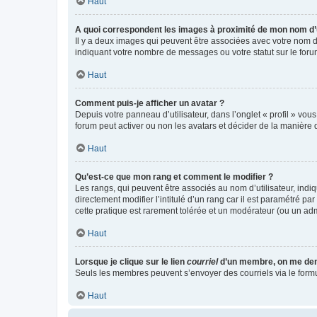
Haut
A quoi correspondent les images à proximité de mon nom d’u
Il y a deux images qui peuvent être associées avec votre nom d’
indiquant votre nombre de messages ou votre statut sur le fo
Haut
Comment puis-je afficher un avatar ?
Depuis votre panneau d’utilisateur, dans l’onglet « profil » vou
forum peut activer ou non les avatars et décider de la manière d
Haut
Qu’est-ce que mon rang et comment le modifier ?
Les rangs, qui peuvent être associés au nom d’utilisateur, ind
directement modifier l’intitulé d’un rang car il est paramétré p
cette pratique est rarement tolérée et un modérateur (ou un ad
Haut
Lorsque je clique sur le lien
courriel
d’un membre, on me de
Seuls les membres peuvent s’envoyer des courriels via le formulai
Haut