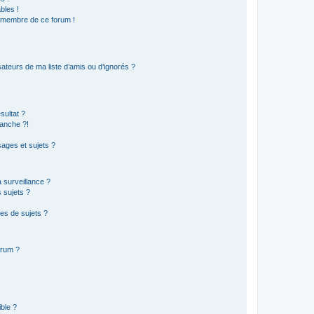
bles !
n membre de ce forum !
ateurs de ma liste d’amis ou d’ignorés ?
sultat ?
anche ?!
ages et sujets ?
a surveillance ?
 sujets ?
es de sujets ?
orum ?
ible ?