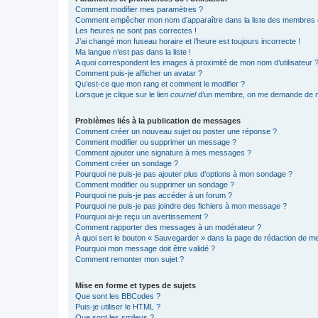
Comment modifier mes paramètres ?
Comment empêcher mon nom d’apparaître dans la liste des membres
Les heures ne sont pas correctes !
J’ai changé mon fuseau horaire et l’heure est toujours incorrecte !
Ma langue n’est pas dans la liste !
A quoi correspondent les images à proximité de mon nom d’utilisateur 
Comment puis-je afficher un avatar ?
Qu’est-ce que mon rang et comment le modifier ?
Lorsque je clique sur le lien
courriel
d’un membre, on me demande de m
Problèmes liés à la publication de messages
Comment créer un nouveau sujet ou poster une réponse ?
Comment modifier ou supprimer un message ?
Comment ajouter une signature à mes messages ?
Comment créer un sondage ?
Pourquoi ne puis-je pas ajouter plus d’options à mon sondage ?
Comment modifier ou supprimer un sondage ?
Pourquoi ne puis-je pas accéder à un forum ?
Pourquoi ne puis-je pas joindre des fichiers à mon message ?
Pourquoi ai-je reçu un avertissement ?
Comment rapporter des messages à un modérateur ?
À quoi sert le bouton « Sauvegarder » dans la page de rédaction de 
Pourquoi mon message doit être validé ?
Comment remonter mon sujet ?
Mise en forme et types de sujets
Que sont les BBCodes ?
Puis-je utiliser le HTML ?
Que sont les smileys ?