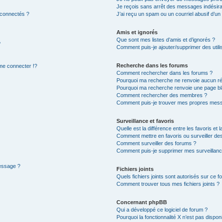
Je reçois sans arrêt des messages indésira
 connectés ?
J’ai reçu un spam ou un courriel abusif d’u
Amis et ignorés
Que sont mes listes d’amis et d’ignorés ?
?
Comment puis-je ajouter/supprimer des utilis
Recherche dans les forums
e connecter !?
Comment rechercher dans les forums ?
Pourquoi ma recherche ne renvoie aucun ré
Pourquoi ma recherche renvoie une page bl
Comment rechercher des membres ?
Comment puis-je trouver mes propres mess
Surveillance et favoris
Quelle est la différence entre les favoris et l
Comment mettre en favoris ou surveiller des
Comment surveiller des forums ?
Comment puis-je supprimer mes surveillanc
message ?
Fichiers joints
Quels fichiers joints sont autorisés sur ce f
Comment trouver tous mes fichiers joints ?
Concernant phpBB
Qui a développé ce logiciel de forum ?
Pourquoi la fonctionnalité X n’est pas dispon