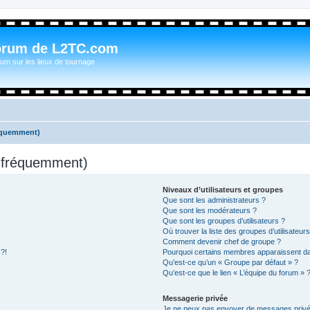
orum de L2TC.com
um sur les lieux de tournage
réquemment)
s fréquemment)
Niveaux d’utilisateurs et groupes
Que sont les administrateurs ?
Que sont les modérateurs ?
Que sont les groupes d’utilisateurs ?
Où trouver la liste des groupes d’utilisateur
Comment devenir chef de groupe ?
 ?!
Pourquoi certains membres apparaissent dan
Qu’est-ce qu’un « Groupe par défaut » ?
Qu’est-ce que le lien « L’équipe du forum » 
Messagerie privée
Je ne peux pas envoyer de messages privé