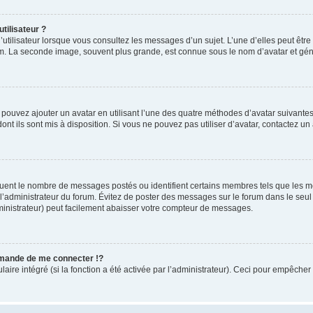
tilisateur ?
utilisateur lorsque vous consultez les messages d’un sujet. L’une d’elles peut êtr
rum. La seconde image, souvent plus grande, est connue sous le nom d’avatar et 
s pouvez ajouter un avatar en utilisant l’une des quatre méthodes d’avatar suivantes 
ont ils sont mis à disposition. Si vous ne pouvez pas utiliser d’avatar, contactez un
iquent le nombre de messages postés ou identifient certains membres tels que les 
ar l’administrateur du forum. Évitez de poster des messages sur le forum dans le seu
ministrateur) peut facilement abaisser votre compteur de messages.
mande de me connecter !?
re intégré (si la fonction a été activée par l’administrateur). Ceci pour empêcher l’u