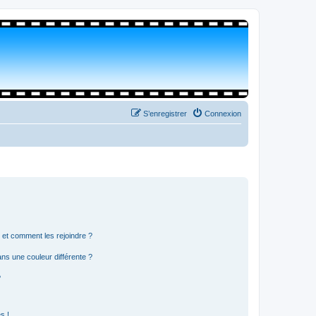
S’enregistrer
Connexion
s et comment les rejoindre ?
s une couleur différente ?
?
s !