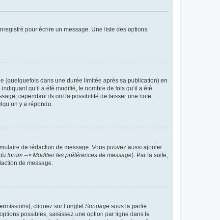
nregistré pour écrire un message. Une liste des options
 (quelquefois dans une durée limitée après sa publication) en
iquant qu’il a été modifié, le nombre de fois qu’il a été
sage, cependant ils ont la possibilité de laisser une note
elqu’un y a répondu.
rmulaire de rédaction de message. Vous pouvez aussi ajouter
du forum --> Modifier les préférences de message
). Par la suite,
daction de message.
ermissions), cliquez sur l’onglet
Sondage
sous la partie
ptions possibles, saisissez une option par ligne dans le