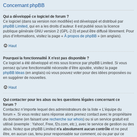
Concernant phpBB
Qui a développé ce logiciel de forum ?
Ce logiciel (dans sa version non modifiée) est développé et distribué par
phpBB Limited
, qui en a les droits d’auteur. Il est publié sous la licence
publique générale GNU version 2 (GPL-2.0) et peut être diffusé librement. Pour
plus d’informations, visitez la page «
À propos de phpBB
» (en anglais).
Haut
Pourquoi la fonctionnalité X n’est pas disponible ?
Ce logiciel a été développé et mis sous licence par phpBB Limited. Si vous
pensez qu’une fonctionnalité nécessite d’être ajoutée, visitez la page
phpBB Ideas
(en anglais) où vous pouvez voter pour des idées proposées ou
en suggérer de nouvelles.
Haut
Qui contacter pour les abus ou les questions légales concernant ce
forum ?
Contactez n’importe lequel des administrateurs de la liste « L’équipe du
forum ». Si vous restez sans réponse alors prenez contact avec le propriétaire
du domaine (en faisant une
recherche sur whois
) ou si un service gratuit est
utilisé (exemple : Yahoo!, Free, f2s.com, etc.), avec le service de gestion ou des
abus. Notez que phpBB Limited
n’a absolument aucun contrôle
et ne peut
être, en aucun cas, tenu pour responsable sur
comment
,
où
ou
par qui
ce