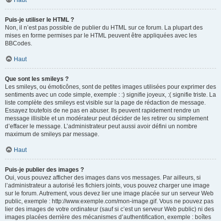
Haut
Puis-je utiliser le HTML ?
Non, il n’est pas possible de publier du HTML sur ce forum. La plupart des
mises en forme permises par le HTML peuvent être appliquées avec les
BBCodes.
Haut
Que sont les smileys ?
Les smileys, ou émoticônes, sont de petites images utilisées pour exprimer des
sentiments avec un code simple, exemple : :) signifie joyeux, :( signifie triste. La
liste complète des smileys est visible sur la page de rédaction de message.
Essayez toutefois de ne pas en abuser. Ils peuvent rapidement rendre un
message illisible et un modérateur peut décider de les retirer ou simplement
d’effacer le message. L’administrateur peut aussi avoir défini un nombre
maximum de smileys par message.
Haut
Puis-je publier des images ?
Oui, vous pouvez afficher des images dans vos messages. Par ailleurs, si
l’administrateur a autorisé les fichiers joints, vous pouvez charger une image
sur le forum. Autrement, vous devez lier une image placée sur un serveur Web
public, exemple : http://www.exemple.com/mon-image.gif. Vous ne pouvez pas
lier des images de votre ordinateur (sauf si c’est un serveur Web public) ni des
images placées derrière des mécanismes d’authentification, exemple : boîtes