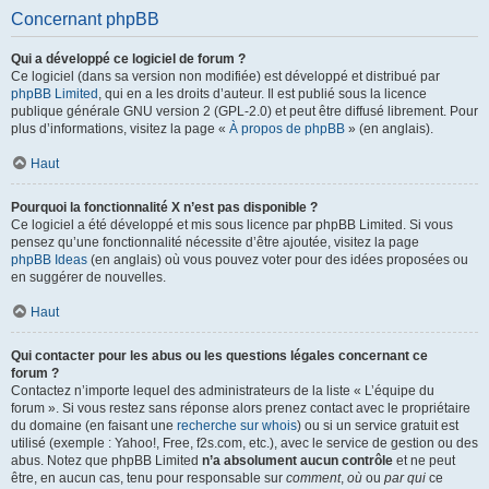
Concernant phpBB
Qui a développé ce logiciel de forum ?
Ce logiciel (dans sa version non modifiée) est développé et distribué par
phpBB Limited
, qui en a les droits d’auteur. Il est publié sous la licence
publique générale GNU version 2 (GPL-2.0) et peut être diffusé librement. Pour
plus d’informations, visitez la page «
À propos de phpBB
» (en anglais).
Haut
Pourquoi la fonctionnalité X n’est pas disponible ?
Ce logiciel a été développé et mis sous licence par phpBB Limited. Si vous
pensez qu’une fonctionnalité nécessite d’être ajoutée, visitez la page
phpBB Ideas
(en anglais) où vous pouvez voter pour des idées proposées ou
en suggérer de nouvelles.
Haut
Qui contacter pour les abus ou les questions légales concernant ce
forum ?
Contactez n’importe lequel des administrateurs de la liste « L’équipe du
forum ». Si vous restez sans réponse alors prenez contact avec le propriétaire
du domaine (en faisant une
recherche sur whois
) ou si un service gratuit est
utilisé (exemple : Yahoo!, Free, f2s.com, etc.), avec le service de gestion ou des
abus. Notez que phpBB Limited
n’a absolument aucun contrôle
et ne peut
être, en aucun cas, tenu pour responsable sur
comment
,
où
ou
par qui
ce