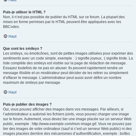
Haut
Puis-je utiliser le HTML ?
Non, il n’est pas possible de publier du HTML sur ce forum. La plupart des
mises en forme permises par le HTML peuvent être appliquées avec les
BBCodes.
Haut
Que sont les smileys ?
Les smileys, ou émoticônes, sont de petites images utilisées pour exprimer des
sentiments avec un code simple, exemple : :) signifie joyeux, :( signifie triste. La
liste complète des smileys est visible sur la page de rédaction de message.
Essayez toutefois de ne pas en abuser. Ils peuvent rapidement rendre un
message illisible et un modérateur peut décider de les retirer ou simplement
d’effacer le message. L’administrateur peut aussi avoir défini un nombre
maximum de smileys par message.
Haut
Puis-je publier des images ?
Oui, vous pouvez afficher des images dans vos messages. Par ailleurs, si
l’administrateur a autorisé les fichiers joints, vous pouvez charger une image
sur le forum. Autrement, vous devez lier une image placée sur un serveur Web
public, exemple : http://www.exemple.com/mon-image.gif. Vous ne pouvez pas
lier des images de votre ordinateur (sauf si c’est un serveur Web public) ni des
images placées derrière des mécanismes d’authentification, exemple : boîtes