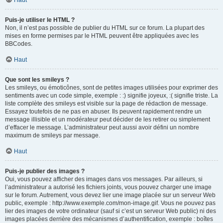
Haut
Puis-je utiliser le HTML ?
Non, il n’est pas possible de publier du HTML sur ce forum. La plupart des
mises en forme permises par le HTML peuvent être appliquées avec les
BBCodes.
Haut
Que sont les smileys ?
Les smileys, ou émoticônes, sont de petites images utilisées pour exprimer des
sentiments avec un code simple, exemple : :) signifie joyeux, :( signifie triste. La
liste complète des smileys est visible sur la page de rédaction de message.
Essayez toutefois de ne pas en abuser. Ils peuvent rapidement rendre un
message illisible et un modérateur peut décider de les retirer ou simplement
d’effacer le message. L’administrateur peut aussi avoir défini un nombre
maximum de smileys par message.
Haut
Puis-je publier des images ?
Oui, vous pouvez afficher des images dans vos messages. Par ailleurs, si
l’administrateur a autorisé les fichiers joints, vous pouvez charger une image
sur le forum. Autrement, vous devez lier une image placée sur un serveur Web
public, exemple : http://www.exemple.com/mon-image.gif. Vous ne pouvez pas
lier des images de votre ordinateur (sauf si c’est un serveur Web public) ni des
images placées derrière des mécanismes d’authentification, exemple : boîtes