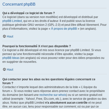
Concernant phpBB
Qui a développé ce logiciel de forum ?
Ce logiciel (dans sa version non modifiée) est développé et distribué par
phpBB Limited
, qui en a les droits d’auteur. Il est publié sous la licence
publique générale GNU version 2 (GPL-2.0) et peut être diffusé librement. Pour
plus d’informations, visitez la page «
À propos de phpBB
» (en anglais).
Haut
Pourquoi la fonctionnalité X n’est pas disponible ?
Ce logiciel a été développé et mis sous licence par phpBB Limited. Si vous
pensez qu’une fonctionnalité nécessite d’être ajoutée, visitez la page
phpBB Ideas
(en anglais) où vous pouvez voter pour des idées proposées ou
en suggérer de nouvelles.
Haut
Qui contacter pour les abus ou les questions légales concernant ce
forum ?
Contactez n’importe lequel des administrateurs de la liste « L’équipe du
forum ». Si vous restez sans réponse alors prenez contact avec le propriétaire
du domaine (en faisant une
recherche sur whois
) ou si un service gratuit est
utilisé (exemple : Yahoo!, Free, f2s.com, etc.), avec le service de gestion ou des
abus. Notez que phpBB Limited
n’a absolument aucun contrôle
et ne peut
être, en aucun cas, tenu pour responsable sur
comment
,
où
ou
par qui
ce