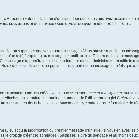
 « Répondre » depuis la page d’un sujet. Il se peut que vous ayez besoin d’être e
: Vous
pouvez
poster de nouveaux sujets, Vous
pouvez
joindre des fichiers, etc.
modifier ou supprimer que vos propres messages. Vous pouvez modifier un message
lqu’un a déjà répondu au message, un petit texte s’affichera en bas du message ind
n. Ce message n’apparaîtra pas si un modérateur ou un administrateur modifie le mes
ive. Notez que les utilisateurs ne peuvent pas supprimer un message une fois que qu
e l’utilisateur. Une fois créée, vous pouvez cocher
Attacher ma signature
sur le fo
 « Attacher ma signature » à partir du panneau de l’utilisateur (onglet
Préférences 
 à un message en décochant la case
Attacher ma signature
dans le formulaire de ré
ouveau sujet ou la modification du premier message d’un sujet (si vous en avez les p
 le droit de créer des sondages). Saisissez le titre du sondage et au moins deux o