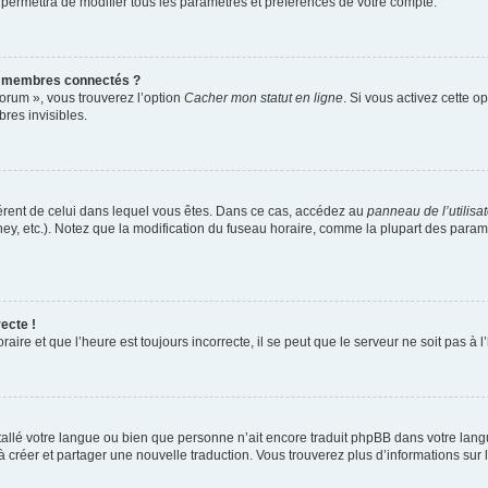
 permettra de modifier tous les paramètres et préférences de votre compte.
s membres connectés ?
forum », vous trouverez l’option
Cacher mon statut en ligne
. Si vous activez cette o
es invisibles.
ifférent de celui dans lequel vous êtes. Dans ce cas, accédez au
panneau de l’utilisa
ney, etc.). Notez que la modification du fuseau horaire, comme la plupart des para
ecte !
aire et que l’heure est toujours incorrecte, il se peut que le serveur ne soit pas à
installé votre langue ou bien que personne n’ait encore traduit phpBB dans votre l
s à créer et partager une nouvelle traduction. Vous trouverez plus d’informations sur l