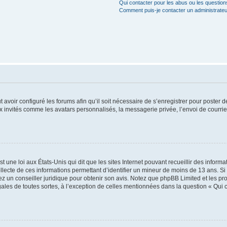
Qui contacter pour les abus ou les questio
Comment puis-je contacter un administrateu
t avoir configuré les forums afin qu’il soit nécessaire de s’enregistrer pour poster
x invités comme les avatars personnalisés, la messagerie privée, l’envoi de courri
t une loi aux États-Unis qui dit que les sites Internet pouvant recueillir des infor
ollecte de ces informations permettant d’identifier un mineur de moins de 13 ans. S
tez un conseiller juridique pour obtenir son avis. Notez que phpBB Limited et les pr
gales de toutes sortes, à l’exception de celles mentionnées dans la question « Qui