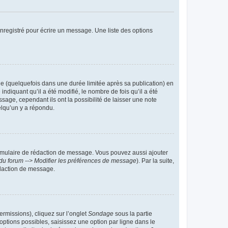
nregistré pour écrire un message. Une liste des options
 (quelquefois dans une durée limitée après sa publication) en
iquant qu’il a été modifié, le nombre de fois qu’il a été
sage, cependant ils ont la possibilité de laisser une note
elqu’un y a répondu.
rmulaire de rédaction de message. Vous pouvez aussi ajouter
du forum --> Modifier les préférences de message
). Par la suite,
daction de message.
ermissions), cliquez sur l’onglet
Sondage
sous la partie
ptions possibles, saisissez une option par ligne dans le