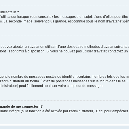
tilisateur ?
utilisateur lorsque vous consultez les messages d’un sujet. L’une d’elles peut êtr
rum. La seconde image, souvent plus grande, est connue sous le nom d’avatar et 
s pouvez ajouter un avatar en utilisant l’une des quatre méthodes d’avatar suivantes 
ont ils sont mis à disposition. Si vous ne pouvez pas utiliser d’avatar, contactez un
iquent le nombre de messages postés ou identifient certains membres tels que les 
ar l’administrateur du forum. Évitez de poster des messages sur le forum dans le seu
ministrateur) peut facilement abaisser votre compteur de messages.
mande de me connecter !?
re intégré (si la fonction a été activée par l’administrateur). Ceci pour empêcher l’u