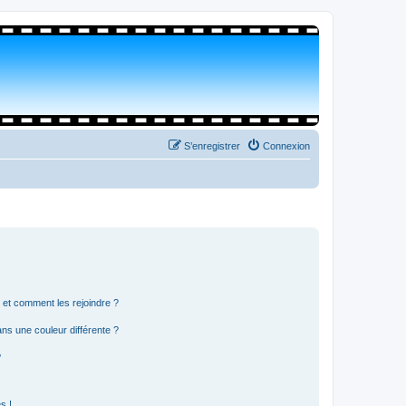
S’enregistrer
Connexion
s et comment les rejoindre ?
s une couleur différente ?
?
s !