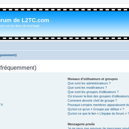
orum de L2TC.com
um sur les lieux de tournage
réquemment)
s fréquemment)
Niveaux d’utilisateurs et groupes
Que sont les administrateurs ?
Que sont les modérateurs ?
Que sont les groupes d’utilisateurs ?
Où trouver la liste des groupes d’utilisateur
Comment devenir chef de groupe ?
 ?!
Pourquoi certains membres apparaissent dan
Qu’est-ce qu’un « Groupe par défaut » ?
Qu’est-ce que le lien « L’équipe du forum » 
Messagerie privée
Je ne peux pas envoyer de messages privé