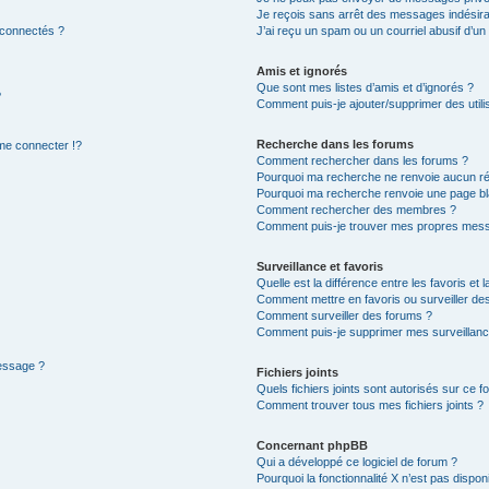
Je reçois sans arrêt des messages indésira
 connectés ?
J’ai reçu un spam ou un courriel abusif d’u
Amis et ignorés
Que sont mes listes d’amis et d’ignorés ?
?
Comment puis-je ajouter/supprimer des utilis
Recherche dans les forums
e connecter !?
Comment rechercher dans les forums ?
Pourquoi ma recherche ne renvoie aucun ré
Pourquoi ma recherche renvoie une page bl
Comment rechercher des membres ?
Comment puis-je trouver mes propres mess
Surveillance et favoris
Quelle est la différence entre les favoris et l
Comment mettre en favoris ou surveiller des
Comment surveiller des forums ?
Comment puis-je supprimer mes surveillanc
message ?
Fichiers joints
Quels fichiers joints sont autorisés sur ce f
Comment trouver tous mes fichiers joints ?
Concernant phpBB
Qui a développé ce logiciel de forum ?
Pourquoi la fonctionnalité X n’est pas dispon