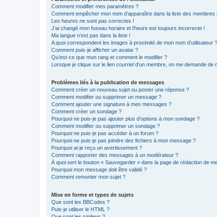
Comment modifier mes paramètres ?
Comment empêcher mon nom d’apparaître dans la liste des membres
Les heures ne sont pas correctes !
J’ai changé mon fuseau horaire et l’heure est toujours incorrecte !
Ma langue n’est pas dans la liste !
A quoi correspondent les images à proximité de mon nom d’utilisateur 
Comment puis-je afficher un avatar ?
Qu’est-ce que mon rang et comment le modifier ?
Lorsque je clique sur le lien
courriel
d’un membre, on me demande de m
Problèmes liés à la publication de messages
Comment créer un nouveau sujet ou poster une réponse ?
Comment modifier ou supprimer un message ?
Comment ajouter une signature à mes messages ?
Comment créer un sondage ?
Pourquoi ne puis-je pas ajouter plus d’options à mon sondage ?
Comment modifier ou supprimer un sondage ?
Pourquoi ne puis-je pas accéder à un forum ?
Pourquoi ne puis-je pas joindre des fichiers à mon message ?
Pourquoi ai-je reçu un avertissement ?
Comment rapporter des messages à un modérateur ?
À quoi sert le bouton « Sauvegarder » dans la page de rédaction de 
Pourquoi mon message doit être validé ?
Comment remonter mon sujet ?
Mise en forme et types de sujets
Que sont les BBCodes ?
Puis-je utiliser le HTML ?
Que sont les smileys ?