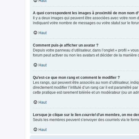
Haut
A quoi correspondent les images à proximité de mon nom d’u
Il y a deux images qui peuvent être associées avec votre nom d’
indiquant votre nombre de messages ou votre statut sur le fo
Haut
Comment puis-je afficher un avatar ?
Depuis votre panneau d’utilisateur, dans l’onglet « profil » vou
forum peut activer ou non les avatars et décider de la manière d
Haut
Qu’est-ce que mon rang et comment le modifier ?
Les rangs, qui peuvent être associés au nom d’utilisateur, ind
directement modifier l’intitulé d’un rang car il est paramétré p
cette pratique est rarement tolérée et un modérateur (ou un ad
Haut
Lorsque je clique sur le lien
courriel
d’un membre, on me de
Seuls les membres peuvent s’envoyer des courriels via le formulai
Haut