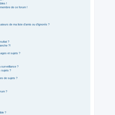
bles !
n membre de ce forum !
ateurs de ma liste d’amis ou d’ignorés ?
sultat ?
anche ?!
ages et sujets ?
a surveillance ?
 sujets ?
es de sujets ?
orum ?
ible ?