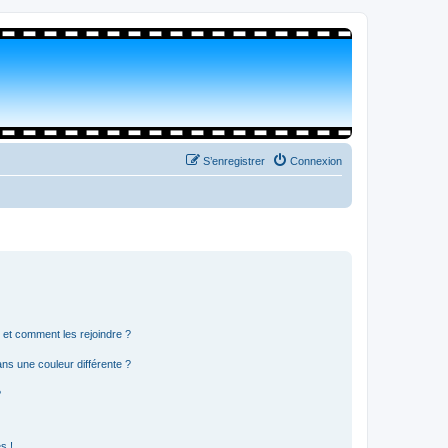
S’enregistrer
Connexion
s et comment les rejoindre ?
s une couleur différente ?
?
s !