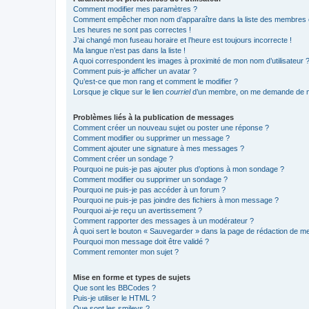
Comment modifier mes paramètres ?
Comment empêcher mon nom d’apparaître dans la liste des membres
Les heures ne sont pas correctes !
J’ai changé mon fuseau horaire et l’heure est toujours incorrecte !
Ma langue n’est pas dans la liste !
A quoi correspondent les images à proximité de mon nom d’utilisateur 
Comment puis-je afficher un avatar ?
Qu’est-ce que mon rang et comment le modifier ?
Lorsque je clique sur le lien
courriel
d’un membre, on me demande de m
Problèmes liés à la publication de messages
Comment créer un nouveau sujet ou poster une réponse ?
Comment modifier ou supprimer un message ?
Comment ajouter une signature à mes messages ?
Comment créer un sondage ?
Pourquoi ne puis-je pas ajouter plus d’options à mon sondage ?
Comment modifier ou supprimer un sondage ?
Pourquoi ne puis-je pas accéder à un forum ?
Pourquoi ne puis-je pas joindre des fichiers à mon message ?
Pourquoi ai-je reçu un avertissement ?
Comment rapporter des messages à un modérateur ?
À quoi sert le bouton « Sauvegarder » dans la page de rédaction de 
Pourquoi mon message doit être validé ?
Comment remonter mon sujet ?
Mise en forme et types de sujets
Que sont les BBCodes ?
Puis-je utiliser le HTML ?
Que sont les smileys ?