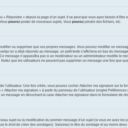
 « Répondre » depuis la page d’un sujet. Il se peut que vous ayez besoin d’être e
: Vous
pouvez
poster de nouveaux sujets, Vous
pouvez
joindre des fichiers, etc.
modifier ou supprimer que vos propres messages. Vous pouvez modifier un message
lqu’un a déjà répondu au message, un petit texte s’affichera en bas du message ind
n. Ce message n’apparaîtra pas si un modérateur ou un administrateur modifie le mes
ive. Notez que les utilisateurs ne peuvent pas supprimer un message une fois que qu
e l’utilisateur. Une fois créée, vous pouvez cocher
Attacher ma signature
sur le fo
 « Attacher ma signature » à partir du panneau de l’utilisateur (onglet
Préférences 
 à un message en décochant la case
Attacher ma signature
dans le formulaire de ré
ouveau sujet ou la modification du premier message d’un sujet (si vous en avez les p
 le droit de créer des sondages). Saisissez le titre du sondage et au moins deux o