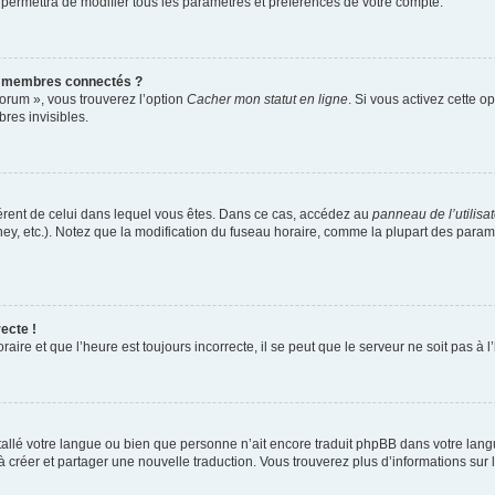
 permettra de modifier tous les paramètres et préférences de votre compte.
s membres connectés ?
forum », vous trouverez l’option
Cacher mon statut en ligne
. Si vous activez cette o
es invisibles.
ifférent de celui dans lequel vous êtes. Dans ce cas, accédez au
panneau de l’utilisa
ney, etc.). Notez que la modification du fuseau horaire, comme la plupart des para
ecte !
aire et que l’heure est toujours incorrecte, il se peut que le serveur ne soit pas à
installé votre langue ou bien que personne n’ait encore traduit phpBB dans votre l
s à créer et partager une nouvelle traduction. Vous trouverez plus d’informations sur l