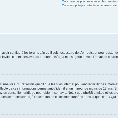
Qui contacter pour les abus ou les questio
Comment puis-je contacter un administrateu
t avoir configuré les forums afin qu’il soit nécessaire de s’enregistrer pour poster
x invités comme les avatars personnalisés, la messagerie privée, l’envoi de courri
t une loi aux États-Unis qui dit que les sites Internet pouvant recueillir des infor
ollecte de ces informations permettant d’identifier un mineur de moins de 13 ans. S
tez un conseiller juridique pour obtenir son avis. Notez que phpBB Limited et les pr
gales de toutes sortes, à l’exception de celles mentionnées dans la question « Qui