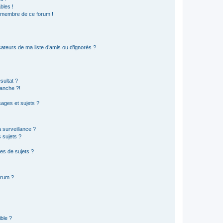
bles !
n membre de ce forum !
ateurs de ma liste d’amis ou d’ignorés ?
sultat ?
anche ?!
ages et sujets ?
a surveillance ?
 sujets ?
es de sujets ?
orum ?
ible ?