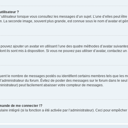
tilisateur ?
utilisateur lorsque vous consultez les messages d’un sujet. L’une d’elles peut êtr
rum. La seconde image, souvent plus grande, est connue sous le nom d’avatar et 
s pouvez ajouter un avatar en utilisant l’une des quatre méthodes d’avatar suivantes 
ont ils sont mis à disposition. Si vous ne pouvez pas utiliser d’avatar, contactez un
iquent le nombre de messages postés ou identifient certains membres tels que les 
ar l’administrateur du forum. Évitez de poster des messages sur le forum dans le seu
ministrateur) peut facilement abaisser votre compteur de messages.
mande de me connecter !?
re intégré (si la fonction a été activée par l’administrateur). Ceci pour empêcher l’u