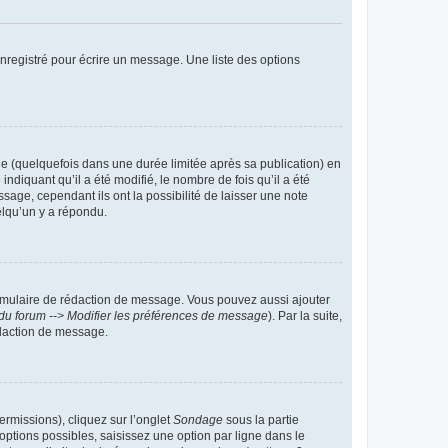
nregistré pour écrire un message. Une liste des options
 (quelquefois dans une durée limitée après sa publication) en
iquant qu’il a été modifié, le nombre de fois qu’il a été
sage, cependant ils ont la possibilité de laisser une note
elqu’un y a répondu.
rmulaire de rédaction de message. Vous pouvez aussi ajouter
du forum --> Modifier les préférences de message
). Par la suite,
daction de message.
ermissions), cliquez sur l’onglet
Sondage
sous la partie
ptions possibles, saisissez une option par ligne dans le