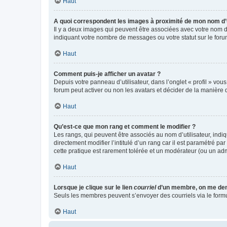
Haut
A quoi correspondent les images à proximité de mon nom d’u
Il y a deux images qui peuvent être associées avec votre nom d’
indiquant votre nombre de messages ou votre statut sur le fo
Haut
Comment puis-je afficher un avatar ?
Depuis votre panneau d’utilisateur, dans l’onglet « profil » vou
forum peut activer ou non les avatars et décider de la manière d
Haut
Qu’est-ce que mon rang et comment le modifier ?
Les rangs, qui peuvent être associés au nom d’utilisateur, ind
directement modifier l’intitulé d’un rang car il est paramétré p
cette pratique est rarement tolérée et un modérateur (ou un ad
Haut
Lorsque je clique sur le lien
courriel
d’un membre, on me de
Seuls les membres peuvent s’envoyer des courriels via le formulai
Haut