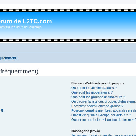
orum de L2TC.com
um sur les lieux de tournage
réquemment)
s fréquemment)
Niveaux d’utilisateurs et groupes
Que sont les administrateurs ?
Que sont les modérateurs ?
Que sont les groupes d’utilisateurs ?
Où trouver la liste des groupes d’utilisateur
Comment devenir chef de groupe ?
 ?!
Pourquoi certains membres apparaissent dan
Qu’est-ce qu’un « Groupe par défaut » ?
Qu’est-ce que le lien « L’équipe du forum » 
Messagerie privée
Je ne peux pas envoyer de messages privé