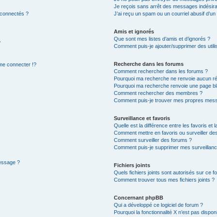
Je reçois sans arrêt des messages indésira
 connectés ?
J’ai reçu un spam ou un courriel abusif d’u
Amis et ignorés
Que sont mes listes d’amis et d’ignorés ?
?
Comment puis-je ajouter/supprimer des utilis
Recherche dans les forums
e connecter !?
Comment rechercher dans les forums ?
Pourquoi ma recherche ne renvoie aucun ré
Pourquoi ma recherche renvoie une page bl
Comment rechercher des membres ?
Comment puis-je trouver mes propres mess
Surveillance et favoris
Quelle est la différence entre les favoris et l
Comment mettre en favoris ou surveiller des
Comment surveiller des forums ?
Comment puis-je supprimer mes surveillanc
message ?
Fichiers joints
Quels fichiers joints sont autorisés sur ce f
Comment trouver tous mes fichiers joints ?
Concernant phpBB
Qui a développé ce logiciel de forum ?
Pourquoi la fonctionnalité X n’est pas dispon