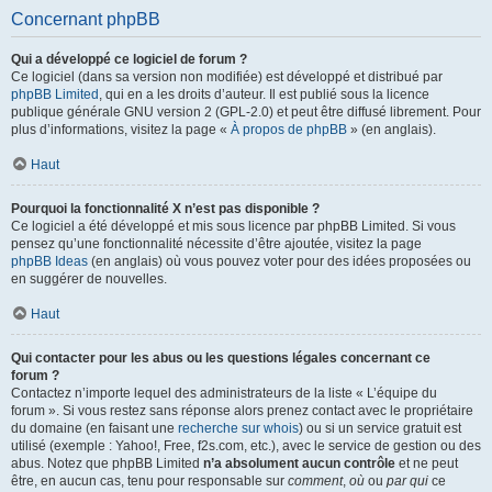
Concernant phpBB
Qui a développé ce logiciel de forum ?
Ce logiciel (dans sa version non modifiée) est développé et distribué par
phpBB Limited
, qui en a les droits d’auteur. Il est publié sous la licence
publique générale GNU version 2 (GPL-2.0) et peut être diffusé librement. Pour
plus d’informations, visitez la page «
À propos de phpBB
» (en anglais).
Haut
Pourquoi la fonctionnalité X n’est pas disponible ?
Ce logiciel a été développé et mis sous licence par phpBB Limited. Si vous
pensez qu’une fonctionnalité nécessite d’être ajoutée, visitez la page
phpBB Ideas
(en anglais) où vous pouvez voter pour des idées proposées ou
en suggérer de nouvelles.
Haut
Qui contacter pour les abus ou les questions légales concernant ce
forum ?
Contactez n’importe lequel des administrateurs de la liste « L’équipe du
forum ». Si vous restez sans réponse alors prenez contact avec le propriétaire
du domaine (en faisant une
recherche sur whois
) ou si un service gratuit est
utilisé (exemple : Yahoo!, Free, f2s.com, etc.), avec le service de gestion ou des
abus. Notez que phpBB Limited
n’a absolument aucun contrôle
et ne peut
être, en aucun cas, tenu pour responsable sur
comment
,
où
ou
par qui
ce