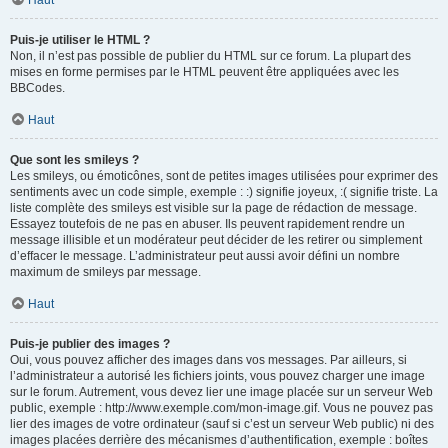
Haut
Puis-je utiliser le HTML ?
Non, il n’est pas possible de publier du HTML sur ce forum. La plupart des
mises en forme permises par le HTML peuvent être appliquées avec les
BBCodes.
Haut
Que sont les smileys ?
Les smileys, ou émoticônes, sont de petites images utilisées pour exprimer des
sentiments avec un code simple, exemple : :) signifie joyeux, :( signifie triste. La
liste complète des smileys est visible sur la page de rédaction de message.
Essayez toutefois de ne pas en abuser. Ils peuvent rapidement rendre un
message illisible et un modérateur peut décider de les retirer ou simplement
d’effacer le message. L’administrateur peut aussi avoir défini un nombre
maximum de smileys par message.
Haut
Puis-je publier des images ?
Oui, vous pouvez afficher des images dans vos messages. Par ailleurs, si
l’administrateur a autorisé les fichiers joints, vous pouvez charger une image
sur le forum. Autrement, vous devez lier une image placée sur un serveur Web
public, exemple : http://www.exemple.com/mon-image.gif. Vous ne pouvez pas
lier des images de votre ordinateur (sauf si c’est un serveur Web public) ni des
images placées derrière des mécanismes d’authentification, exemple : boîtes