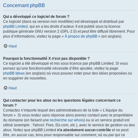
Concernant phpBB
Qui a développé ce logiciel de forum ?
Ce logiciel (dans sa version non modifiée) est développé et distribué par
phpBB Limited
, qui en a les droits d’auteur. Il est publié sous la licence
publique générale GNU version 2 (GPL-2.0) et peut être diffusé librement. Pour
plus d’informations, visitez la page «
À propos de phpBB
» (en anglais).
Haut
Pourquoi la fonctionnalité X n’est pas disponible ?
Ce logiciel a été développé et mis sous licence par phpBB Limited. Si vous
pensez qu’une fonctionnalité nécessite d’être ajoutée, visitez la page
phpBB Ideas
(en anglais) où vous pouvez voter pour des idées proposées ou
en suggérer de nouvelles.
Haut
Qui contacter pour les abus ou les questions légales concernant ce
forum ?
Contactez n’importe lequel des administrateurs de la liste « L’équipe du
forum ». Si vous restez sans réponse alors prenez contact avec le propriétaire
du domaine (en faisant une
recherche sur whois
) ou si un service gratuit est
utilisé (exemple : Yahoo!, Free, f2s.com, etc.), avec le service de gestion ou des
abus. Notez que phpBB Limited
n’a absolument aucun contrôle
et ne peut
être, en aucun cas, tenu pour responsable sur
comment
,
où
ou
par qui
ce