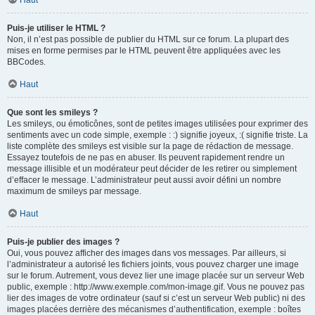
Haut
Puis-je utiliser le HTML ?
Non, il n’est pas possible de publier du HTML sur ce forum. La plupart des
mises en forme permises par le HTML peuvent être appliquées avec les
BBCodes.
Haut
Que sont les smileys ?
Les smileys, ou émoticônes, sont de petites images utilisées pour exprimer des
sentiments avec un code simple, exemple : :) signifie joyeux, :( signifie triste. La
liste complète des smileys est visible sur la page de rédaction de message.
Essayez toutefois de ne pas en abuser. Ils peuvent rapidement rendre un
message illisible et un modérateur peut décider de les retirer ou simplement
d’effacer le message. L’administrateur peut aussi avoir défini un nombre
maximum de smileys par message.
Haut
Puis-je publier des images ?
Oui, vous pouvez afficher des images dans vos messages. Par ailleurs, si
l’administrateur a autorisé les fichiers joints, vous pouvez charger une image
sur le forum. Autrement, vous devez lier une image placée sur un serveur Web
public, exemple : http://www.exemple.com/mon-image.gif. Vous ne pouvez pas
lier des images de votre ordinateur (sauf si c’est un serveur Web public) ni des
images placées derrière des mécanismes d’authentification, exemple : boîtes