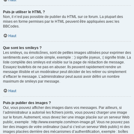
Haut
Puis-je utiliser le HTML ?
Non, il n’est pas possible de publier du HTML sur ce forum. La plupart des
mises en forme permises par le HTML peuvent être appliquées avec les
BBCodes.
Haut
Que sont les smileys ?
Les smileys, ou émoticônes, sont de petites images utilisées pour exprimer des
sentiments avec un code simple, exemple : :) signifie joyeux, :( signifie triste. La
liste complète des smileys est visible sur la page de rédaction de message.
Essayez toutefois de ne pas en abuser. Ils peuvent rapidement rendre un
message illisible et un modérateur peut décider de les retirer ou simplement
d’effacer le message. L’administrateur peut aussi avoir défini un nombre
maximum de smileys par message.
Haut
Puis-je publier des images ?
Oui, vous pouvez afficher des images dans vos messages. Par ailleurs, si
l’administrateur a autorisé les fichiers joints, vous pouvez charger une image
sur le forum. Autrement, vous devez lier une image placée sur un serveur Web
public, exemple : http://www.exemple.com/mon-image.gif. Vous ne pouvez pas
lier des images de votre ordinateur (sauf si c’est un serveur Web public) ni des
images placées derrière des mécanismes d’authentification, exemple : boîtes