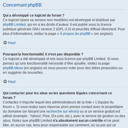
Concernant phpBB
Qui a développé ce logiciel de forum ?
Ce logiciel (dans sa version non modifiée) est développé et distribué par
phpBB Limited
, qui en a les droits d’auteur. Il est publié sous la licence
publique générale GNU version 2 (GPL-2.0) et peut être diffusé librement. Pour
plus d’informations, visitez la page «
À propos de phpBB
» (en anglais).
Haut
Pourquoi la fonctionnalité X n’est pas disponible ?
Ce logiciel a été développé et mis sous licence par phpBB Limited. Si vous
pensez qu’une fonctionnalité nécessite d’être ajoutée, visitez la page
phpBB Ideas
(en anglais) où vous pouvez voter pour des idées proposées ou
en suggérer de nouvelles.
Haut
Qui contacter pour les abus ou les questions légales concernant ce
forum ?
Contactez n’importe lequel des administrateurs de la liste « L’équipe du
forum ». Si vous restez sans réponse alors prenez contact avec le propriétaire
du domaine (en faisant une
recherche sur whois
) ou si un service gratuit est
utilisé (exemple : Yahoo!, Free, f2s.com, etc.), avec le service de gestion ou des
abus. Notez que phpBB Limited
n’a absolument aucun contrôle
et ne peut
être, en aucun cas, tenu pour responsable sur
comment
,
où
ou
par qui
ce