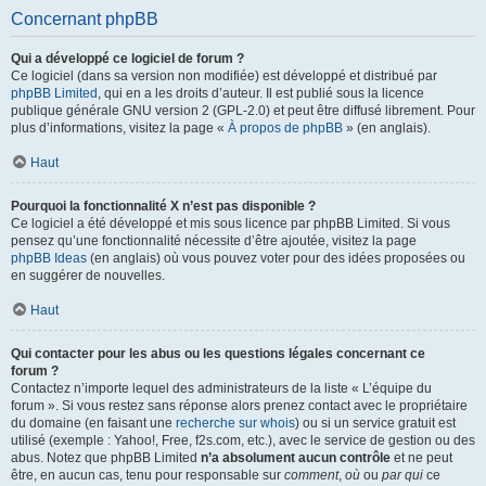
Concernant phpBB
Qui a développé ce logiciel de forum ?
Ce logiciel (dans sa version non modifiée) est développé et distribué par
phpBB Limited
, qui en a les droits d’auteur. Il est publié sous la licence
publique générale GNU version 2 (GPL-2.0) et peut être diffusé librement. Pour
plus d’informations, visitez la page «
À propos de phpBB
» (en anglais).
Haut
Pourquoi la fonctionnalité X n’est pas disponible ?
Ce logiciel a été développé et mis sous licence par phpBB Limited. Si vous
pensez qu’une fonctionnalité nécessite d’être ajoutée, visitez la page
phpBB Ideas
(en anglais) où vous pouvez voter pour des idées proposées ou
en suggérer de nouvelles.
Haut
Qui contacter pour les abus ou les questions légales concernant ce
forum ?
Contactez n’importe lequel des administrateurs de la liste « L’équipe du
forum ». Si vous restez sans réponse alors prenez contact avec le propriétaire
du domaine (en faisant une
recherche sur whois
) ou si un service gratuit est
utilisé (exemple : Yahoo!, Free, f2s.com, etc.), avec le service de gestion ou des
abus. Notez que phpBB Limited
n’a absolument aucun contrôle
et ne peut
être, en aucun cas, tenu pour responsable sur
comment
,
où
ou
par qui
ce