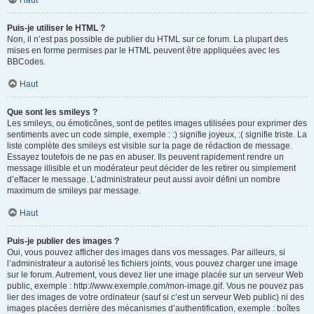
Haut
Puis-je utiliser le HTML ?
Non, il n’est pas possible de publier du HTML sur ce forum. La plupart des
mises en forme permises par le HTML peuvent être appliquées avec les
BBCodes.
Haut
Que sont les smileys ?
Les smileys, ou émoticônes, sont de petites images utilisées pour exprimer des
sentiments avec un code simple, exemple : :) signifie joyeux, :( signifie triste. La
liste complète des smileys est visible sur la page de rédaction de message.
Essayez toutefois de ne pas en abuser. Ils peuvent rapidement rendre un
message illisible et un modérateur peut décider de les retirer ou simplement
d’effacer le message. L’administrateur peut aussi avoir défini un nombre
maximum de smileys par message.
Haut
Puis-je publier des images ?
Oui, vous pouvez afficher des images dans vos messages. Par ailleurs, si
l’administrateur a autorisé les fichiers joints, vous pouvez charger une image
sur le forum. Autrement, vous devez lier une image placée sur un serveur Web
public, exemple : http://www.exemple.com/mon-image.gif. Vous ne pouvez pas
lier des images de votre ordinateur (sauf si c’est un serveur Web public) ni des
images placées derrière des mécanismes d’authentification, exemple : boîtes