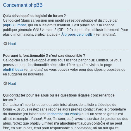
Concernant phpBB
Qui a développé ce logiciel de forum ?
Ce logiciel (dans sa version non modifiée) est développé et distribué par
phpBB Limited
, qui en a les droits d’auteur. Il est publié sous la licence
publique générale GNU version 2 (GPL-2.0) et peut être diffusé librement. Pour
plus d’informations, visitez la page «
À propos de phpBB
» (en anglais).
Haut
Pourquoi la fonctionnalité X n’est pas disponible ?
Ce logiciel a été développé et mis sous licence par phpBB Limited. Si vous
pensez qu’une fonctionnalité nécessite d’être ajoutée, visitez la page
phpBB Ideas
(en anglais) où vous pouvez voter pour des idées proposées ou
en suggérer de nouvelles.
Haut
Qui contacter pour les abus ou les questions légales concernant ce
forum ?
Contactez n’importe lequel des administrateurs de la liste « L’équipe du
forum ». Si vous restez sans réponse alors prenez contact avec le propriétaire
du domaine (en faisant une
recherche sur whois
) ou si un service gratuit est
utilisé (exemple : Yahoo!, Free, f2s.com, etc.), avec le service de gestion ou des
abus. Notez que phpBB Limited
n’a absolument aucun contrôle
et ne peut
être, en aucun cas, tenu pour responsable sur
comment
,
où
ou
par qui
ce