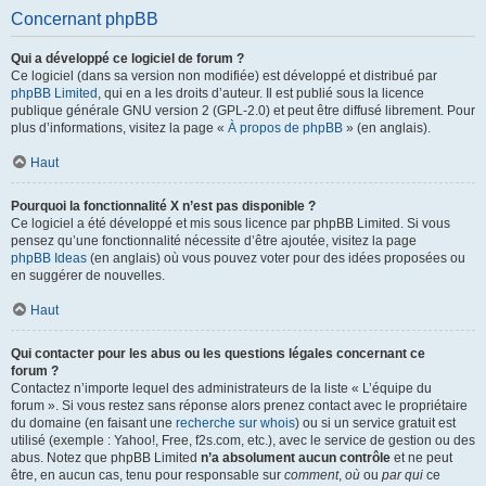
Concernant phpBB
Qui a développé ce logiciel de forum ?
Ce logiciel (dans sa version non modifiée) est développé et distribué par
phpBB Limited
, qui en a les droits d’auteur. Il est publié sous la licence
publique générale GNU version 2 (GPL-2.0) et peut être diffusé librement. Pour
plus d’informations, visitez la page «
À propos de phpBB
» (en anglais).
Haut
Pourquoi la fonctionnalité X n’est pas disponible ?
Ce logiciel a été développé et mis sous licence par phpBB Limited. Si vous
pensez qu’une fonctionnalité nécessite d’être ajoutée, visitez la page
phpBB Ideas
(en anglais) où vous pouvez voter pour des idées proposées ou
en suggérer de nouvelles.
Haut
Qui contacter pour les abus ou les questions légales concernant ce
forum ?
Contactez n’importe lequel des administrateurs de la liste « L’équipe du
forum ». Si vous restez sans réponse alors prenez contact avec le propriétaire
du domaine (en faisant une
recherche sur whois
) ou si un service gratuit est
utilisé (exemple : Yahoo!, Free, f2s.com, etc.), avec le service de gestion ou des
abus. Notez que phpBB Limited
n’a absolument aucun contrôle
et ne peut
être, en aucun cas, tenu pour responsable sur
comment
,
où
ou
par qui
ce