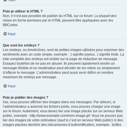
Haut
Puis-je utiliser le HTML ?
Non, il n’est pas possible de publier du HTML sur ce forum. La plupart des
mises en forme permises par le HTML peuvent être appliquées avec les
BBCodes.
Haut
Que sont les smileys ?
Les smileys, ou émoticônes, sont de petites images utilisées pour exprimer des
sentiments avec un code simple, exemple : :) signifie joyeux, :( signifie triste. La
liste complète des smileys est visible sur la page de rédaction de message.
Essayez toutefois de ne pas en abuser. Ils peuvent rapidement rendre un
message illisible et un modérateur peut décider de les retirer ou simplement
d’effacer le message. L’administrateur peut aussi avoir défini un nombre
maximum de smileys par message.
Haut
Puis-je publier des images ?
Oui, vous pouvez afficher des images dans vos messages. Par ailleurs, si
l’administrateur a autorisé les fichiers joints, vous pouvez charger une image
sur le forum. Autrement, vous devez lier une image placée sur un serveur Web
public, exemple : http://www.exemple.com/mon-image.gif. Vous ne pouvez pas
lier des images de votre ordinateur (sauf si c’est un serveur Web public) ni des
images placées derrière des mécanismes d’authentification, exemple : boîtes